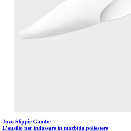
Juzo Slippie Gambe
L’ausilio per indossare in morbido poliestere