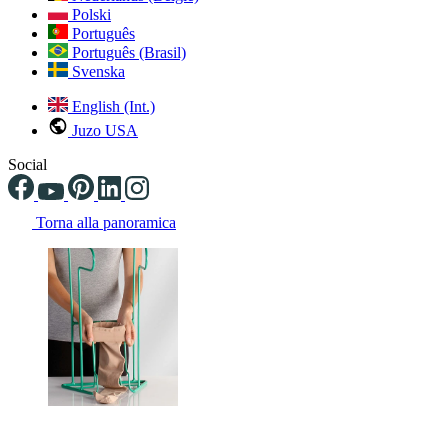
Polski
Português
Português (Brasil)
Svenska
English (Int.)
Juzo USA
Social
Torna alla panoramica
Changing the current slide of this carousel will change the current sli