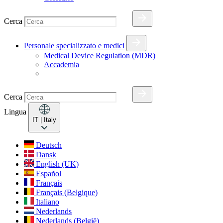
Cerca
Personale specializzato e medici
Medical Device Regulation (MDR)
Accademia
Cerca
Lingua
IT
| Italy
Deutsch
Dansk
English (UK)
Español
Français
Français (Belgique)
Italiano
Nederlands
Nederlands (België)