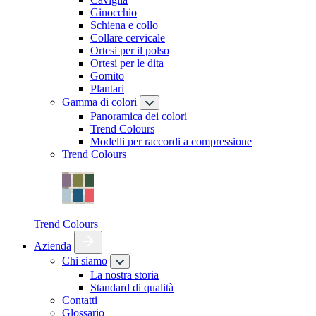
Ginocchio
Schiena e collo
Collare cervicale
Ortesi per il polso
Ortesi per le dita
Gomito
Plantari
Gamma di colori
Panoramica dei colori
Trend Colours
Modelli per raccordi a compressione
Trend Colours
Trend Colours
Azienda
Chi siamo
La nostra storia
Standard di qualità
Contatti
Glossario