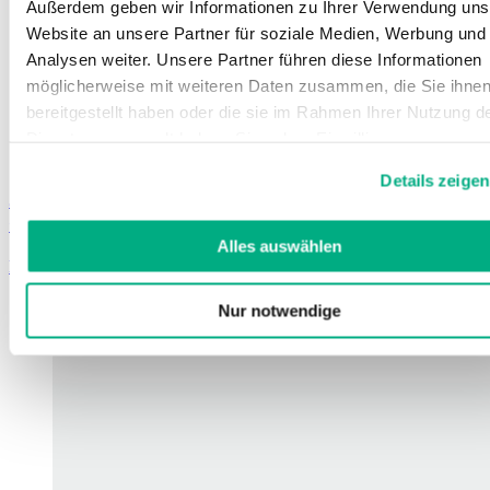
Außerdem geben wir Informationen zu Ihrer Verwendung uns
Website an unsere Partner für soziale Medien, Werbung und
Analysen weiter. Unsere Partner führen diese Informationen
möglicherweise mit weiteren Daten zusammen, die Sie ihne
bereitgestellt haben oder die sie im Rahmen Ihrer Nutzung d
Dienste gesammelt haben. Sie geben Einwilligung zu unsere
Cookies, wenn Sie unsere Webseite weiterhin nutzen.
Details zeigen
Weitere Informationen finden Sie in
Juzo Guanti UP
unserer
Datenschutzerklärung
und
Impressum
.
Guanto in tessuto con rivestimento aderente
Alles auswählen
Learn more
Nur notwendige