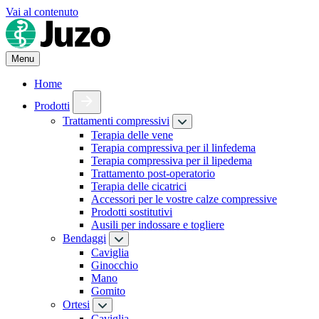
Vai al contenuto
Menu
Home
Prodotti
Trattamenti compressivi
Terapia delle vene
Terapia compressiva per il linfedema
Terapia compressiva per il lipedema
Trattamento post-operatorio
Terapia delle cicatrici
Accessori per le vostre calze compressive
Prodotti sostitutivi
Ausili per indossare e togliere
Bendaggi
Caviglia
Ginocchio
Mano
Gomito
Ortesi
Caviglia