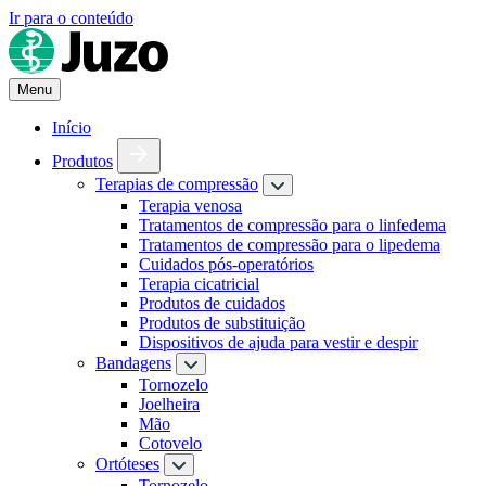
Ir para o conteúdo
Menu
Início
Produtos
Terapias de compressão
Terapia venosa
Tratamentos de compressão para o linfedema
Tratamentos de compressão para o lipedema
Cuidados pós-operatórios
Terapia cicatricial
Produtos de cuidados
Produtos de substituição
Dispositivos de ajuda para vestir e despir
Bandagens
Tornozelo
Joelheira
Mão
Cotovelo
Ortóteses
Tornozelo