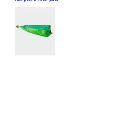
Changing the current slide of this carousel will change the current sli