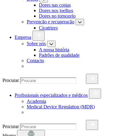
Dores nas costas
Dores nos joelhos
Dores no tornozelo
Prevenção e recuperação
Cicatrizes
Empresa
Sobre nós
A nossa história
Padrões de qualidade
Contacto
Procurar
Profissionais especializados e médicos
Academia
Medical Device Regulation (MDR)
Procurar
Idioma