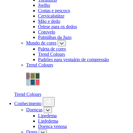
Joelho
Costas e pescoço
Cervicalstütze
Mão e dedo
Órtese para os dedos
Cotovelo
Palmilhas da Juzo
Mundo de cores
Paleta de cores
Trend Colours
Padrões para vestuário de compressão
Trend Colours
Trend Colours
Conhecimento
Doenças
Lipedema
Linfedema
Doença venosa
Dores