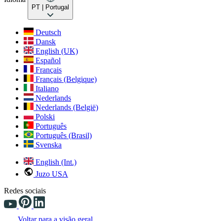
PT
| Portugal
Deutsch
Dansk
English (UK)
Español
Français
Français (Belgique)
Italiano
Nederlands
Nederlands (België)
Polski
Português
Português (Brasil)
Svenska
English (Int.)
Juzo USA
Redes sociais
Voltar para a visão geral