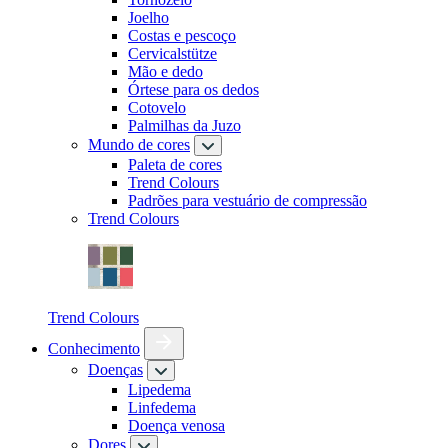
Joelho
Costas e pescoço
Cervicalstütze
Mão e dedo
Órtese para os dedos
Cotovelo
Palmilhas da Juzo
Mundo de cores
Paleta de cores
Trend Colours
Padrões para vestuário de compressão
Trend Colours
Trend Colours
Conhecimento
Doenças
Lipedema
Linfedema
Doença venosa
Dores