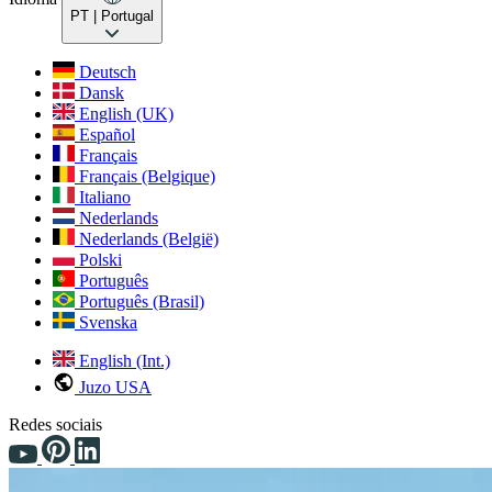
PT
| Portugal
Deutsch
Dansk
English (UK)
Español
Français
Français (Belgique)
Italiano
Nederlands
Nederlands (België)
Polski
Português
Português (Brasil)
Svenska
English (Int.)
Juzo USA
Redes sociais