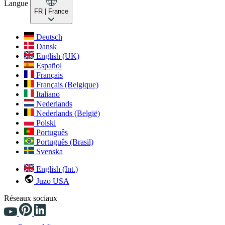
Langue
FR
| France
Deutsch
Dansk
English (UK)
Español
Français
Français (Belgique)
Italiano
Nederlands
Nederlands (België)
Polski
Português
Português (Brasil)
Svenska
English (Int.)
Juzo USA
Réseaux sociaux