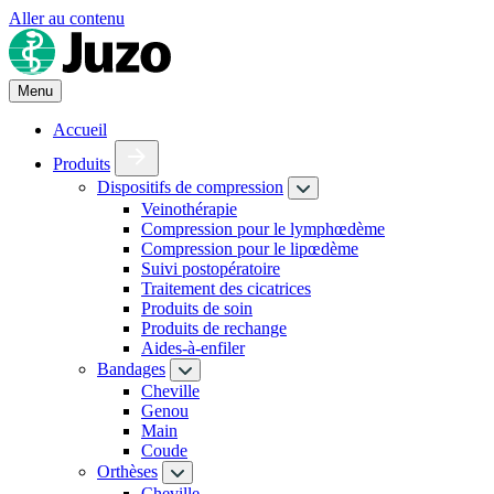
Aller au contenu
Menu
Accueil
Produits
Dispositifs de compression
Veinothérapie
Compression pour le lymphœdème
Compression pour le lipœdème
Suivi postopératoire
Traitement des cicatrices
Produits de soin
Produits de rechange
Aides-à-enfiler
Bandages
Cheville
Genou
Main
Coude
Orthèses
Cheville