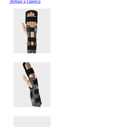
Retour à l'aperçu
Changing the current slide of this carousel will change the current sli