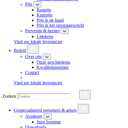
Pijn
Rugpijn
Kniepijn
Pijn in de hand
Pijn in het spronggewricht
Preventie & herstel
Littekens
Vind uw lokale leverancier
Bedrijf
Over ons
Onze geschiedenis
Kwaliteitsnormen
Contact
Vind uw lokale leverancier
Zoeken
Gespecialiseerd personeel & artsen
Academy
Juzo Seminar
Downloads