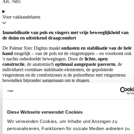
Art. 7605
Voor vakhandelaren
Immobilisatie van pols en vingers met vrije beweeglijkheid van
de duim en uitstekend draagcomfort
De Palmar Xtec Digitus maakt
ontlasten en stabilisatie van de hele
hand
mogelijk – van de pols tot de vingertoppen – en voorkomt ook
's nachts onbedoelde bewegingen. Door de
lichte, open
constructie
, de anatomisch
optimaal aangepaste pasvorm
, de
individueel vormbare stabilisatie-elementen, de gepolsterde
vingersteun en de comfortzones is de polsorthese met vingersteun
bovendien bijzonder aangenaam om te dragen.
Ondanks de betrouwbare fixatie van de pols en de vingers blijft de
mobiliteit van de duim
, die zo belangrijk is voor het grijpen,
volledig behouden. Door de individueel instelbare
sluiting met
microklittenbanden
kan de fixatie betrouwbaar worden aangepast.
Diese Webseite verwendet Cookies
De polsorthese met vingersteun is gemaakt van speciaal
geselecteerde, ademende materialen. Deze voeren het vocht van de
Wir verwenden Cookies, um Inhalte und Anzeigen zu
huid naar buiten. Alle sluitingen kunnen gemakkelijk met één hand
worden bediend en maken dus ook het postoperatief over een
personalisieren, Funktionen für soziale Medien anbieten zu
verband aanbrengen mogelijk.