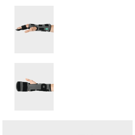
Changing this current slide of this carousel will change the current sli