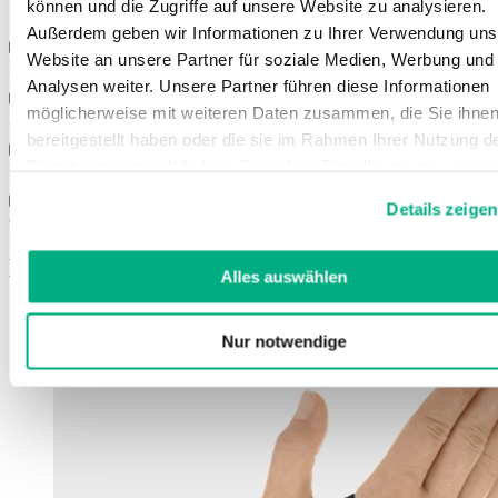
können und die Zugriffe auf unsere Website zu analysieren.
Außerdem geben wir Informationen zu Ihrer Verwendung uns
Website an unsere Partner für soziale Medien, Werbung und
Eigenschappen
Analysen weiter. Unsere Partner führen diese Informationen
möglicherweise mit weiteren Daten zusammen, die Sie ihne
Kleuren
bereitgestellt haben oder die sie im Rahmen Ihrer Nutzung d
Dienste gesammelt haben. Sie geben Einwilligung zu unsere
Maten
Cookies, wenn Sie unsere Webseite weiterhin nutzen.
Details zeigen
Weitere Informationen finden Sie in
Gebruiksaanwijzing
unserer
Datenschutzerklärung
und
Impressum
.
Misschien bent u ook geïnteresseerd in
Alles auswählen
Nur notwendige