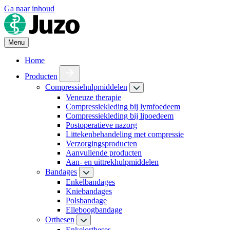
Ga naar inhoud
Menu
Home
Producten
Compressiehulpmiddelen
Veneuze therapie
Compressiekleding bij lymfoedeem
Compressiekleding bij lipoedeem
Postoperatieve nazorg
Littekenbehandeling met compressie
Verzorgingsproducten
Aanvullende producten
Aan- en uittrekhulpmiddelen
Bandages
Enkelbandages
Kniebandages
Polsbandage
Elleboogbandage
Orthesen
Enkelortheses