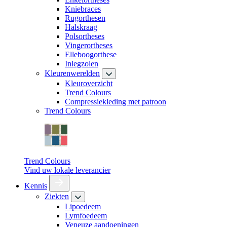
Kniebraces
Rugorthesen
Halskraag
Polsortheses
Vingerortheses
Elleboogorthese
Inlegzolen
Kleurenwerelden
Kleuroverzicht
Trend Colours
Compressiekleding met patroon
Trend Colours
Trend Colours
Vind uw lokale leverancier
Kennis
Ziekten
Lipoedeem
Lymfoedeem
Veneuze aandoeningen