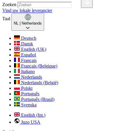
Zoeken
Vind uw lokale leverancier
Taal
NL
| Netherlands
Deutsch
Dansk
English (UK)
Español
Français
Français (Belgique)
Italiano
Nederlands
Nederlands (België)
Polski
Português
Português (Brasil)
Svenska
English (Int.)
Juzo USA