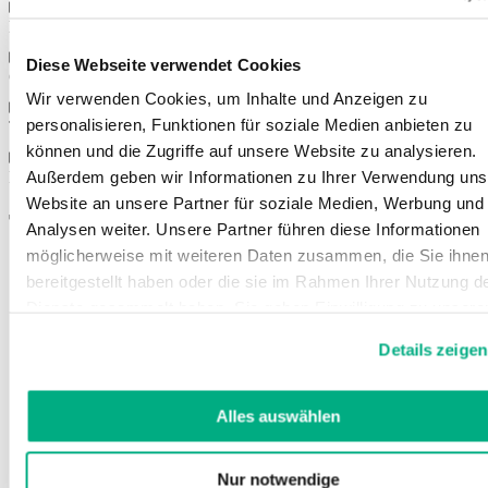
Propiedades
Diese Webseite verwendet Cookies
Colores
Wir verwenden Cookies, um Inhalte und Anzeigen zu
personalisieren, Funktionen für soziale Medien anbieten zu
Tallas
können und die Zugriffe auf unsere Website zu analysieren.
Außerdem geben wir Informationen zu Ihrer Verwendung uns
Instrucciones de uso
Website an unsere Partner für soziale Medien, Werbung und
También le podría interesar
Analysen weiter. Unsere Partner führen diese Informationen
möglicherweise mit weiteren Daten zusammen, die Sie ihne
bereitgestellt haben oder die sie im Rahmen Ihrer Nutzung d
Dienste gesammelt haben. Sie geben Einwilligung zu unsere
Cookies, wenn Sie unsere Webseite weiterhin nutzen.
Details zeigen
Weitere Informationen finden Sie in
unserer
Datenschutzerklärung
und
Impressum
.
Alles auswählen
Nur notwendige