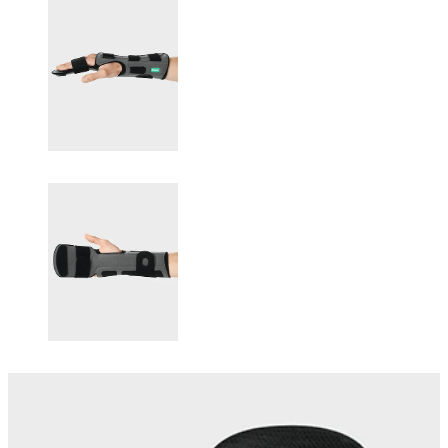
Changing this current slide of this carousel will change the current sli