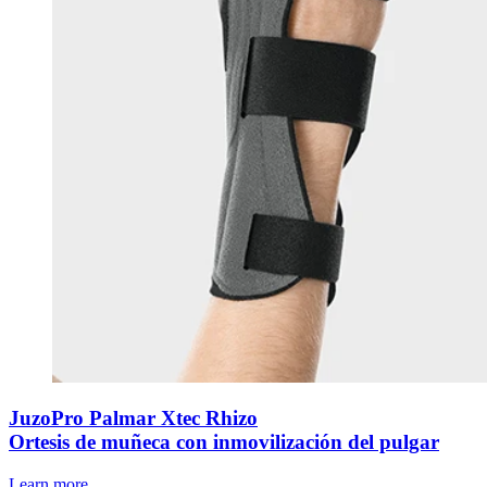
JuzoPro Palmar Xtec Rhizo
Ortesis de muñeca con inmovilización del pulgar
Learn more