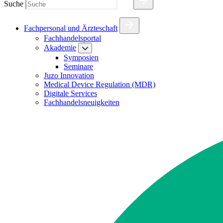
Suche
Fachpersonal und Ärzteschaft
Fachhandelsportal
Akademie
Symposien
Seminare
Juzo Innovation
Medical Device Regulation (MDR)
Digitale Services
Fachhandelsneuigkeiten