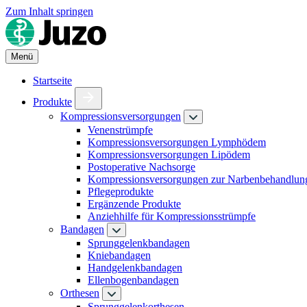
Zum Inhalt springen
Menü
Startseite
Produkte
Kompressionsversorgungen
Venenstrümpfe
Kompressionsversorgungen Lymphödem
Kompressionsversorgungen Lipödem
Postoperative Nachsorge
Kompressionsversorgungen zur Narbenbehandlun
Pflegeprodukte
Ergänzende Produkte
Anziehhilfe für Kompressionsstrümpfe
Bandagen
Sprunggelenkbandagen
Kniebandagen
Handgelenkbandagen
Ellenbogenbandagen
Orthesen
Sprunggelenkorthesen