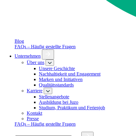
Blog
FAQs – Häufig gestellte Fragen
Unternehmen
Über uns
Unsere Geschichte
Nachhaltigkeit und Engagement
Marken und Initiativen
Qualitätsstandards
Karriere
Stellenangebote
Ausbildung bei Juzo
Studium, Praktikum und Ferienjob
Kontakt
Presse
FAQs – Häufig gestellte Fragen