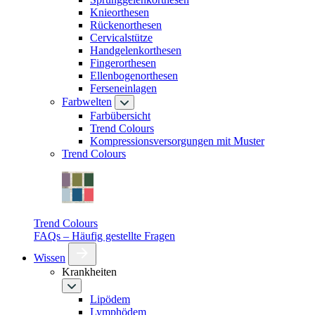
Knieorthesen
Rückenorthesen
Cervicalstütze
Handgelenkorthesen
Fingerorthesen
Ellenbogenorthesen
Ferseneinlagen
Farbwelten
Farbübersicht
Trend Colours
Kompressionsversorgungen mit Muster
Trend Colours
Trend Colours
FAQs – Häufig gestellte Fragen
Wissen
Krankheiten
Lipödem
Lymphödem