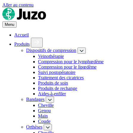
Aller au contenu
Menu
Accueil
Produits
Dispositifs de compression
Veinothérapie
Compression pour le lymphœdème
Compression pour le lipœdème
Suivi postopératoire
Traitement des cicatrices
Produits de soin
Produits de rechange
Aides-à-enfiler
Bandages
Cheville
Genou
Main
Coude
Orthèses
Cheville