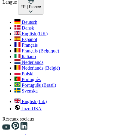
Langue
FR
| France
Deutsch
Dansk
English (UK)
Español
Français
Français (Belgique)
Italiano
Nederlands
Nederlands (België)
Polski
Português
Português (Brasil)
Svenska
English (Int.)
Juzo USA
Réseaux sociaux