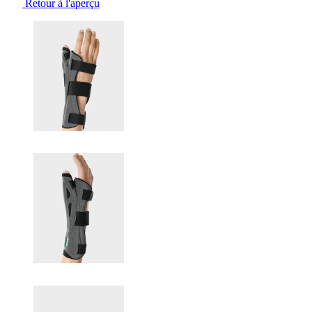
Retour à l'aperçu
Changing the current slide of this carousel will change the current sli