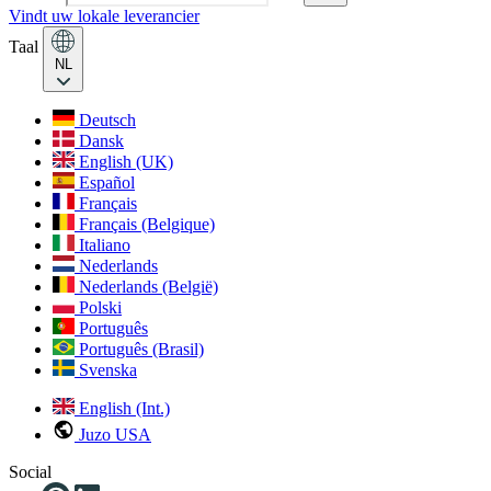
Vindt uw lokale leverancier
Taal
NL
Deutsch
Dansk
English (UK)
Español
Français
Français (Belgique)
Italiano
Nederlands
Nederlands (België)
Polski
Português
Português (Brasil)
Svenska
English (Int.)
Juzo USA
Social