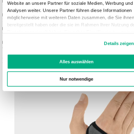
Website an unsere Partner für soziale Medien, Werbung und
Eigenschappen
Analysen weiter. Unsere Partner führen diese Informationen
möglicherweise mit weiteren Daten zusammen, die Sie ihne
Kleuren
bereitgestellt haben oder die sie im Rahmen Ihrer Nutzung d
Dienste gesammelt haben. Sie geben Einwilligung zu unsere
Maten
Cookies, wenn Sie unsere Webseite weiterhin nutzen.
Details zeigen
Weitere Informationen finden Sie in
Gebruiksaanwijzing
unserer
Datenschutzerklärung
und
Impressum
.
Misschien bent u ook geïnteresseerd in
Alles auswählen
Nur notwendige