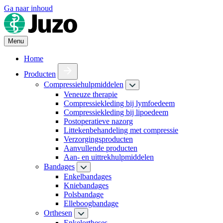
Ga naar inhoud
Menu
Home
Producten
Compressiehulpmiddelen
Veneuze therapie
Compressiekleding bij lymfoedeem
Compressiekleding bij lipoedeem
Postoperatieve nazorg
Littekenbehandeling met compressie
Verzorgingsproducten
Aanvullende producten
Aan- en uittrekhulpmiddelen
Bandages
Enkelbandages
Kniebandages
Polsbandage
Elleboogbandage
Orthesen
Enkelortheses