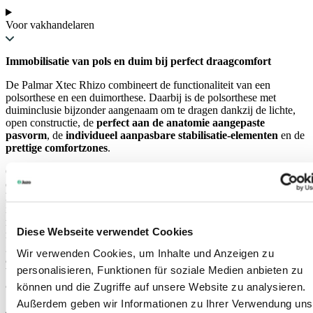
Voor vakhandelaren
Immobilisatie van pols en duim bij perfect draagcomfort
De Palmar Xtec Rhizo combineert de functionaliteit van een
polsorthese en een duimorthese. Daarbij is de polsorthese met
duiminclusie bijzonder aangenaam om te dragen dankzij de lichte,
open constructie, de
perfect aan de anatomie aangepaste
pasvorm
, de
individueel aanpasbare stabilisatie-elementen
en de
prettige comfortzones
.
Ondanks de betrouwbare fixatie van pols, duimzadel- en
duimbasisgewricht maakt de Palmar Xtec Rhizo de
grijpfunctie
via
het eindgewricht van de duim en de vingers mogelijk. Door de
individueel instelbare
sluiting met microklittenbanden
is het
mogelijk de mobiliteit voortdurend te vergroten naarmate de
Diese Webseite verwendet Cookies
regeneratie vordert. De polsorthese met duiminclusie bestaat uit
geselecteerde luchtdoorlatende materialen, die vocht van de huid
Wir verwenden Cookies, um Inhalte und Anzeigen zu
afvoeren. Alle sluitingen kunnen gemakkelijk met één hand worden
personalisieren, Funktionen für soziale Medien anbieten zu
bediend en maken dus ook het postoperatief over een verband
aanbrengen mogelijk.
können und die Zugriffe auf unsere Website zu analysieren.
Außerdem geben wir Informationen zu Ihrer Verwendung uns