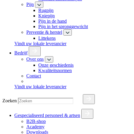
Pijn
Rugpijn
Kniepijn
Pijn in de hand
Pijn in het spronggewricht
Preventie & herstel
Littekens
Vindt uw lokale leverancier
Bedrijf
Over ons
Onze geschiedenis
Kwaliteitsnormen
Contact
Vindt uw lokale leverancier
Zoeken
Gespecialiseerd personeel & artsen
B2B-shop
Academy
Downloads