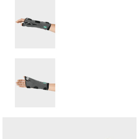
Changing this current slide of this carousel will change the current sli