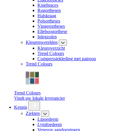
Kniebraces
Rugorthesen
Halskraag
Polsortheses
Vingerortheses
Elleboogorthese
Inlegzolen
Kleurenwerelden
Kleuroverzicht
Trend Colours
Compressiekleding met patroon
Trend Colours
Trend Colours
Vindt uw lokale leverancier
Kennis
Ziekten
Lipoedeem
Lymfoedeem
Veneuze aandoeningen