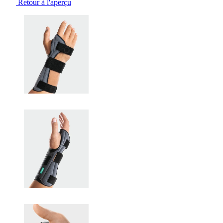
Retour à l'aperçu
Changing the current slide of this carousel will change the current sli