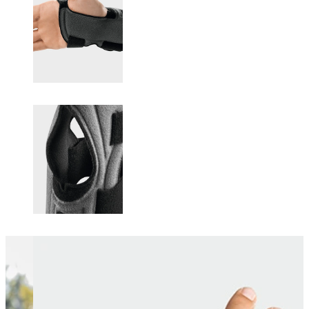
Changing this current slide of this carousel will change the current sli