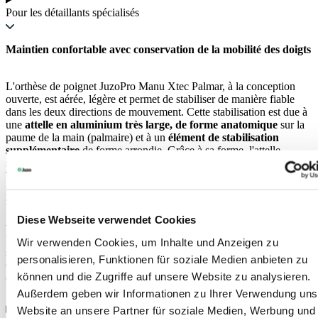
Pour les détaillants spécialisés
Maintien confortable avec conservation de la mobilité des doigts
L'orthèse de poignet JuzoPro Manu Xtec Palmar, à la conception
ouverte, est aérée, légère et permet de stabiliser de manière fiable
dans les deux directions de mouvement. Cette stabilisation est due à
une
attelle en aluminium très large, de forme anatomique
sur la
paume de la main (palmaire) et à un
élément de stabilisation
supplémentaire
de forme arrondie. Grâce à sa forme, l'attelle
soutient de manière optimale l'implantation courbée des os du carpe.
Tous les doigts restent mobiles, une grande ouverture enveloppe le
pouce. Des zones de confort douces ont été incorporées dans les
zones sensibles entre le pouce et l'avant-bras pour éviter les escarres.
Des sangles de fixation réglables individuellement avec micro-
Diese Webseite verwendet Cookies
velcro complètent l'ajustement optimal du JuzoPro Manu Xtec
Palmar. L'orthèse est composée de matériaux perméables à l'air
Wir verwenden Cookies, um Inhalte und Anzeigen zu
soigneusement sélectionnés, qui évacuent l'humidité de la peau.
personalisieren, Funktionen für soziale Medien anbieten zu
Grâce à son concept de fermeture novateur, un enfilage post-
können und die Zugriffe auf unsere Website zu analysieren.
opératoire au-dessus d'un pansement est possible.
Außerdem geben wir Informationen zu Ihrer Verwendung uns
Website an unsere Partner für soziale Medien, Werbung und