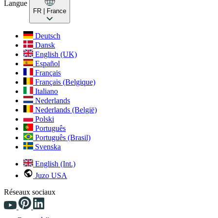
Langue
FR
| France
Deutsch
Dansk
English (UK)
Español
Français
Français (Belgique)
Italiano
Nederlands
Nederlands (België)
Polski
Português
Português (Brasil)
Svenska
English (Int.)
Juzo USA
Réseaux sociaux