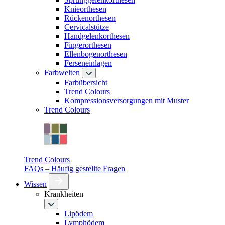
Knieorthesen
Rückenorthesen
Cervicalstütze
Handgelenkorthesen
Fingerorthesen
Ellenbogenorthesen
Ferseneinlagen
Farbwelten
Farbübersicht
Trend Colours
Kompressionsversorgungen mit Muster
Trend Colours
Trend Colours
FAQs – Häufig gestellte Fragen
Wissen
Krankheiten
Lipödem
Lymphödem