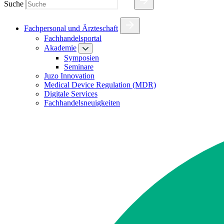
Suche
Fachpersonal und Ärzteschaft
Fachhandelsportal
Akademie
Symposien
Seminare
Juzo Innovation
Medical Device Regulation (MDR)
Digitale Services
Fachhandelsneuigkeiten