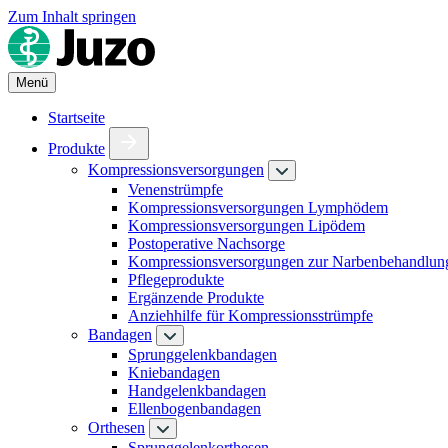
Zum Inhalt springen
Menü
Startseite
Produkte
Kompressionsversorgungen
Venenstrümpfe
Kompressionsversorgungen Lymphödem
Kompressionsversorgungen Lipödem
Postoperative Nachsorge
Kompressionsversorgungen zur Narbenbehandlun
Pflegeprodukte
Ergänzende Produkte
Anziehhilfe für Kompressionsstrümpfe
Bandagen
Sprunggelenkbandagen
Kniebandagen
Handgelenkbandagen
Ellenbogenbandagen
Orthesen
Sprunggelenkorthesen