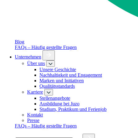
Blog
FAQs – Häufig gestellte Fragen
Unternehmen
Über uns
Unsere Geschichte
Nachhaltigkeit und Engagement
Marken und Initiativen
Qualitätsstandards
Karriere
Stellenangebote
Ausbildung bei Juzo
Studium, Praktikum und Ferienjob
Kontakt
Presse
FAQs – Häufig gestellte Fragen