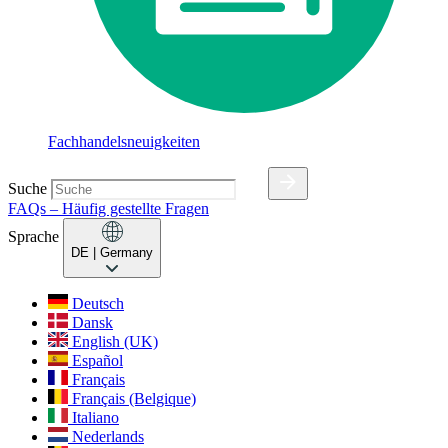
Fachhandelsneuigkeiten
Suche
FAQs – Häufig gestellte Fragen
Sprache
DE
| Germany
Deutsch
Dansk
English (UK)
Español
Français
Français (Belgique)
Italiano
Nederlands