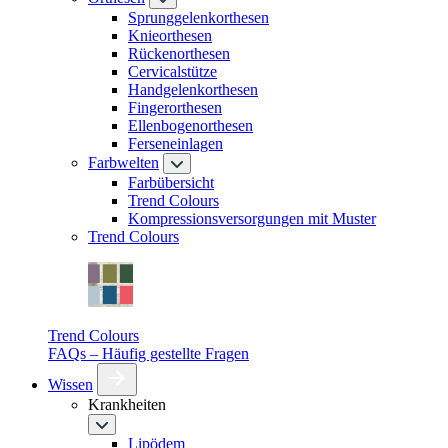
Sprunggelenkorthesen
Knieorthesen
Rückenorthesen
Cervicalstütze
Handgelenkorthesen
Fingerorthesen
Ellenbogenorthesen
Ferseneinlagen
Farbwelten
Farbübersicht
Trend Colours
Kompressionsversorgungen mit Muster
Trend Colours
Trend Colours
FAQs – Häufig gestellte Fragen
Wissen
Krankheiten
Lipödem