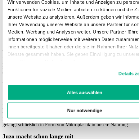
Wir verwenden Cookies, um Inhalte und Anzeigen zu persona
Funktionen für soziale Medien anbieten zu können und die Zug
unsere Website zu analysieren. Außerdem geben wir Informa
Ihrer Verwendung unserer Website an unsere Partner für soz
World Environment Day
Medien, Werbung und Analysen weiter. Unsere Partner führe
Informationen möglicherweise mit weiteren Daten zusammen,
Der Weltumwelttag, auch bekannt als Internationaler Umwelttag
ihnen bereitgestellt haben oder die sie im Rahmen Ihrer Nut
oder Tag der Umwelt, wird jedes Jahr am 5. Juni gefeiert. Der
Dienste gesammelt haben. Sie geben Einwilligung zu unsere
Aktionstag wurde 1972 von den Vereinten Nationen ins Leben
gerufen, um das Bewusstsein für Umweltprobleme weltweit zu
wenn Sie unsere Webseite weiterhin nutzen.
schärfen, die internationale Vernetzung zu fördern und die Aktionen
Weitere Informationen finden Sie in unserer
Datenschutzerk
einzelner Programme und Initiativen zu bündeln.
Details z
und
Impressum
.
Vermeidung von Plastikverschmutzung
Alles auswählen
Das diesjährige Motto des Weltumwelttages lautet "Maßnahmen
gegen die Plastikverschmutzung". Weltweit werden jährlich mehr
als 430 Millionen Tonnen Plastik produziert. Davon werden nur 10
Nur notwendige
% recycelt, während rund 11 Millionen Tonnen in Flüsse, Seen und
Meere gelangen. Diese Verschmutzung schädigt die Tierwelt und
gelangt schließlich in Form von Mikroplastik in unsere Nahrung.
Juzo macht schon lange mit