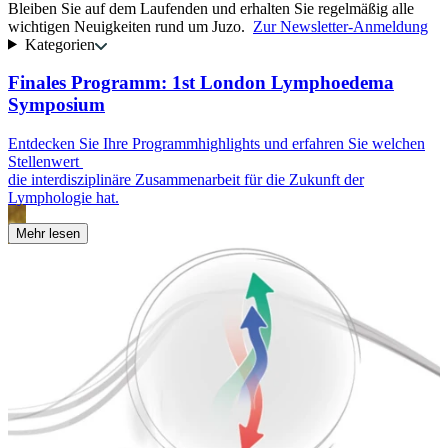
Bleiben Sie auf dem Laufenden und erhalten Sie regelmäßig alle
wichtigen Neuigkeiten rund um Juzo.
Zur Newsletter-Anmeldung
Kategorien
Finales Programm: 1st London Lymphoedema
Symposium
E
k
Entdecken Sie Ihre Programmhighlights und erfahren Sie welchen
u
Stellenwert
die interdisziplinäre Zusammenarbeit für die Zukunft der
Lymphologie hat.
Mehr lesen