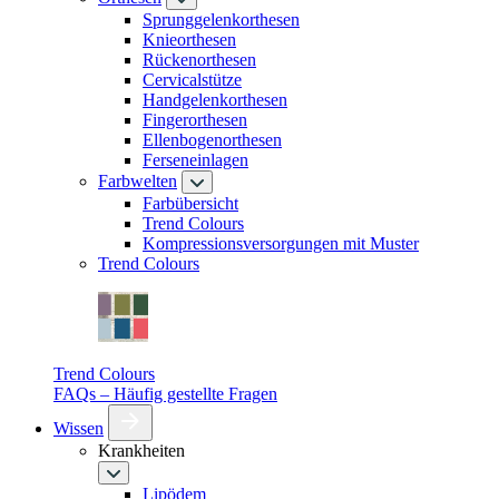
Sprunggelenkorthesen
Knieorthesen
Rückenorthesen
Cervicalstütze
Handgelenkorthesen
Fingerorthesen
Ellenbogenorthesen
Ferseneinlagen
Farbwelten
Farbübersicht
Trend Colours
Kompressionsversorgungen mit Muster
Trend Colours
Trend Colours
FAQs – Häufig gestellte Fragen
Wissen
Krankheiten
Lipödem