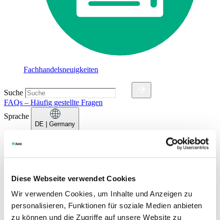
Fachhandelsneuigkeiten
Suche
FAQs – Häufig gestellte Fragen
Sprache
DE
| Germany
Deutsch
Dansk
English (UK)
Español
Diese Webseite verwendet Cookies
Français
Wir verwenden Cookies, um Inhalte und Anzeigen zu
Français (Belgique)
Italiano
personalisieren, Funktionen für soziale Medien anbieten
Nederlands
zu können und die Zugriffe auf unsere Website zu