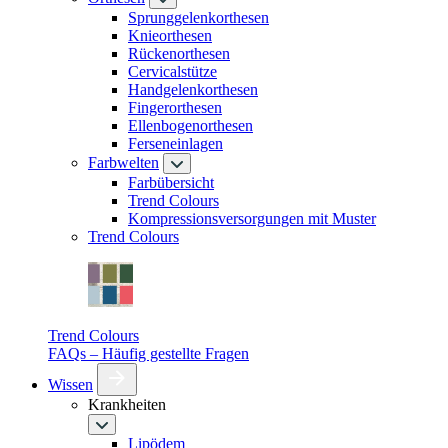
Sprunggelenkorthesen
Knieorthesen
Rückenorthesen
Cervicalstütze
Handgelenkorthesen
Fingerorthesen
Ellenbogenorthesen
Ferseneinlagen
Farbwelten
Farbübersicht
Trend Colours
Kompressionsversorgungen mit Muster
Trend Colours
Trend Colours
FAQs – Häufig gestellte Fragen
Wissen
Krankheiten
Lipödem