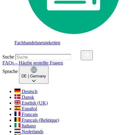
Fachhandelsneuigkeiten
Suche
FAQs – Häufig gestellte Fragen
Sprache
DE
| Germany
Deutsch
Dansk
English (UK)
Español
Français
Français (Belgique)
Italiano
Nederlands