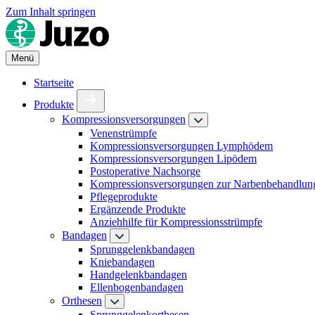
Zum Inhalt springen
Menü
Startseite
Produkte
Kompressionsversorgungen
Venenstrümpfe
Kompressionsversorgungen Lymphödem
Kompressionsversorgungen Lipödem
Postoperative Nachsorge
Kompressionsversorgungen zur Narbenbehandlun
Pflegeprodukte
Ergänzende Produkte
Anziehhilfe für Kompressionsstrümpfe
Bandagen
Sprunggelenkbandagen
Kniebandagen
Handgelenkbandagen
Ellenbogenbandagen
Orthesen
Sprunggelenkorthesen