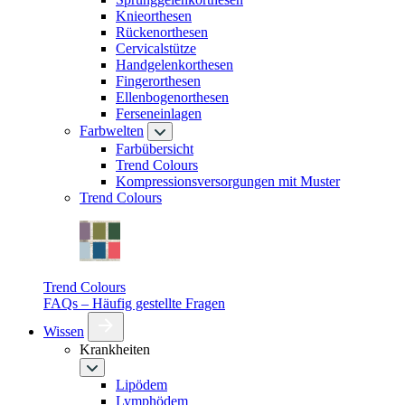
Knieorthesen
Rückenorthesen
Cervicalstütze
Handgelenkorthesen
Fingerorthesen
Ellenbogenorthesen
Ferseneinlagen
Farbwelten
Farbübersicht
Trend Colours
Kompressionsversorgungen mit Muster
Trend Colours
Trend Colours
FAQs – Häufig gestellte Fragen
Wissen
Krankheiten
Lipödem
Lymphödem