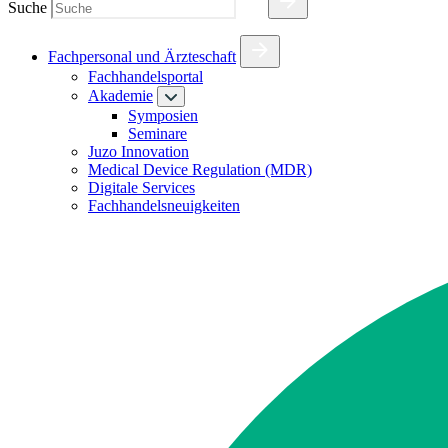
Suche
Fachpersonal und Ärzteschaft
Fachhandelsportal
Akademie
Symposien
Seminare
Juzo Innovation
Medical Device Regulation (MDR)
Digitale Services
Fachhandelsneuigkeiten