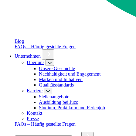
Blog
FAQs – Häufig gestellte Fragen
Unternehmen
Über uns
Unsere Geschichte
Nachhaltigkeit und Engagement
Marken und Initiativen
Qualitätsstandards
Karriere
Stellenangebote
Ausbildung bei Juzo
Studium, Praktikum und Ferienjob
Kontakt
Presse
FAQs – Häufig gestellte Fragen