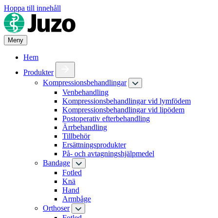
Hoppa till innehåll
Meny
Hem
Produkter
Kompressionsbehandlingar
Venbehandling
Kompressionsbehandlingar vid lymfödem
Kompressionsbehandlingar vid lipödem
Postoperativ efterbehandling
Ärrbehandling
Tillbehör
Ersättningsprodukter
På- och avtagningshjälpmedel
Bandage
Fotled
Knä
Hand
Armbåge
Orthoser
Fotled