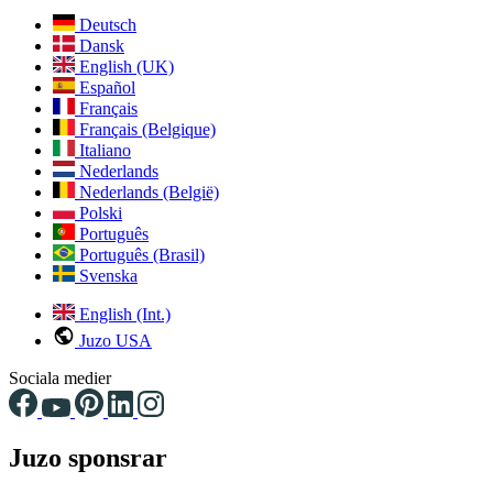
Deutsch
Dansk
English (UK)
Español
Français
Français (Belgique)
Italiano
Nederlands
Nederlands (België)
Polski
Português
Português (Brasil)
Svenska
English (Int.)
Juzo USA
Sociala medier
Juzo sponsrar