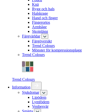
Knä
Rygg och hals
Halskrage
Hand och finger
Fingerortos
Armbåge
Skoinlägg
Färgvärldar
Färgöversikt
Trend Colours
Mönster för kompressionsplagg
Trend Colours
Trend Colours
Information
Sjukdomar
Lipödem
Lymfödem
Venbesvär
Smärta