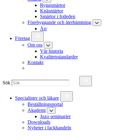
Ryggsmärtor
Knäsmärtor
Smärtor i fotleden
Förebyggande och återhämtning
Ärr
Företag
Om oss
Vår historia
Kvalitetsstandarder
Kontakt
Sök
Specialister och läkare
Beställningsportal
Akademi
Juzo seminarier
Downloads
Nyheter i fackhandeln