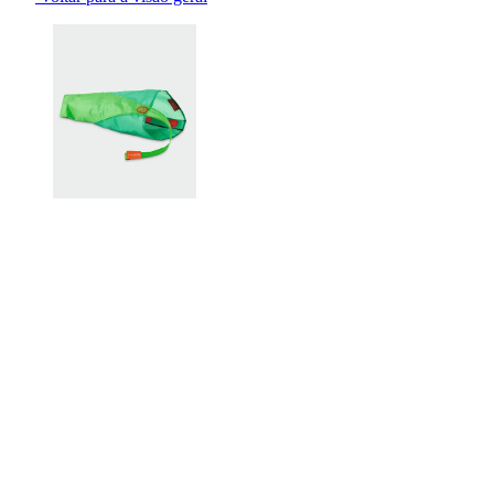
Changing the current slide of this carousel will change the current sli