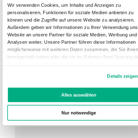
Wir verwenden Cookies, um Inhalte und Anzeigen zu
personalisieren, Funktionen für soziale Medien anbieten zu
können und die Zugriffe auf unsere Website zu analysieren.
Außerdem geben wir Informationen zu Ihrer Verwendung uns
Website an unsere Partner für soziale Medien, Werbung und
Analysen weiter. Unsere Partner führen diese Informationen
möglicherweise mit weiteren Daten zusammen, die Sie ihne
bereitgestellt haben oder die sie im Rahmen Ihrer Nutzung d
Dienste gesammelt haben. Sie geben Einwilligung zu unsere
Cookies, wenn Sie unsere Webseite weiterhin nutzen.
Details zeigen
Weitere Informationen finden Sie in
unserer
Datenschutzerklärung
und
Impressum
.
Alles auswählen
Juzo Luva especial
Luva têxtil com revestimento antideslizante
Nur notwendige
Learn more