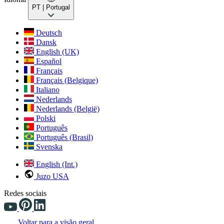
PT
| Portugal
Deutsch
Dansk
English (UK)
Español
Français
Français (Belgique)
Italiano
Nederlands
Nederlands (België)
Polski
Português
Português (Brasil)
Svenska
English (Int.)
Juzo USA
Redes sociais
Voltar para a visão geral