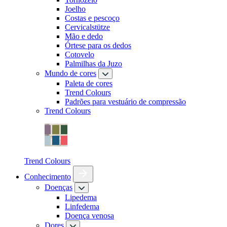
Joelho
Costas e pescoço
Cervicalstütze
Mão e dedo
Órtese para os dedos
Cotovelo
Palmilhas da Juzo
Mundo de cores
Paleta de cores
Trend Colours
Padrões para vestuário de compressão
Trend Colours
Trend Colours
Conhecimento
Doenças
Lipedema
Linfedema
Doença venosa
Dores