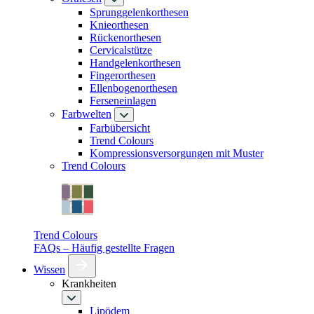
Sprunggelenkorthesen
Knieorthesen
Rückenorthesen
Cervicalstütze
Handgelenkorthesen
Fingerorthesen
Ellenbogenorthesen
Ferseneinlagen
Farbwelten
Farbübersicht
Trend Colours
Kompressionsversorgungen mit Muster
Trend Colours
Trend Colours
FAQs – Häufig gestellte Fragen
Wissen
Krankheiten
Lipödem