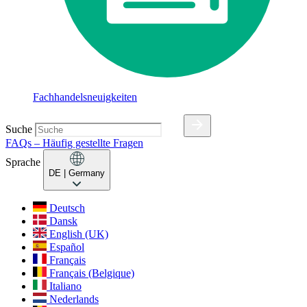
Fachhandelsneuigkeiten
Suche
FAQs – Häufig gestellte Fragen
Sprache
DE
| Germany
Deutsch
Dansk
English (UK)
Español
Français
Français (Belgique)
Italiano
Nederlands