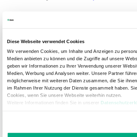
Lassen Sie sich im Sanitätshaus individuell beraten, um die passende
Versorgung für den Sommer zu finden!
Fazit
Diese Webseite verwendet Cookies
Der Sommer stellt Frauen mit Lipödem vor besondere
Wir verwenden Cookies, um Inhalte und Anzeigen zu personal
Herausforderungen. Mit der richtigen Kombination aus
Medien anbieten zu können und die Zugriffe auf unsere Web
Kompression, Hautpflege, ausreichender Flüssigkeitszufuhr und
kleinen Alltagstipps lässt sich die heiße Jahreszeit dennoch gut
geben wir Informationen zu Ihrer Verwendung unserer Websit
bewältigen.
Medien, Werbung und Analysen weiter. Unsere Partner führe
Entscheidend ist: Dranbleiben! So entfaltet die Kompression im
möglicherweise mit weiteren Daten zusammen, die Sie ihnen b
Sommer bei Lipödem ihre wichtige Wirkung und Sie können die
im Rahmen Ihrer Nutzung der Dienste gesammelt haben. Sie
heißen Tage genießen.
Cookies, wenn Sie unsere Webseite weiterhin nutzen.
Das könnte Sie auch interessieren
Weitere Informationen finden Sie in unserer
Datenschutzerk