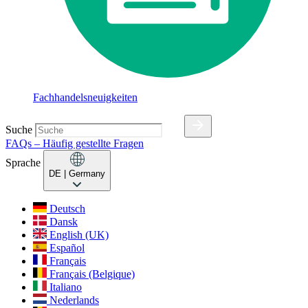
Fachhandelsneuigkeiten
Suche
FAQs – Häufig gestellte Fragen
Sprache
DE
| Germany
Deutsch
Dansk
English (UK)
Español
Français
Français (Belgique)
Italiano
Nederlands