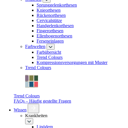
Sprunggelenkorthesen
Knieorthesen
Rückenorthesen
Cervicalstütze
Handgelenkorthesen
Fingerorthesen
Ellenbogenorthesen
Ferseneinlagen
Farbwelten
Farbübersicht
Trend Colours
Kompressionsversorgungen mit Muster
Trend Colours
Trend Colours
FAQs – Häufig gestellte Fragen
Wissen
Krankheiten
Lipödem