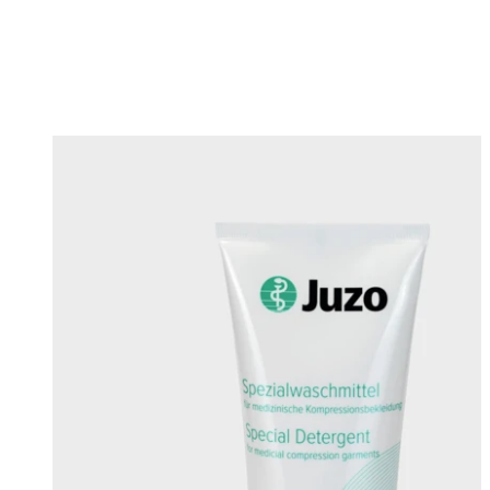
Changing this current slide of this carousel will change the current sli