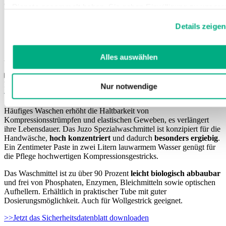
Gestrick
Dienste gesammelt haben. Sie geben Einwilligung zu unsere
Cookies, wenn Sie unsere Webseite weiterhin nutzen.
Unparfümiert und hautfreundlich
Details zeigen
Weitere Informationen finden Sie in
Für längere Lebensdauer der Kompression
Geeignet für Hand- und Maschinenwäsche
unserer
Datenschutzerklärung
und
Impressum
.
Alles auswählen
Art. 9000
Für Fachhändler
Nur notwendige
Häufiges Waschen erhöht die Haltbarkeit von
Kompressionsstrümpfen und elastischen Geweben, es verlängert
ihre Lebensdauer. Das Juzo Spezialwaschmittel ist konzipiert für die
Handwäsche,
hoch konzentriert
und dadurch
besonders ergiebig
.
Ein Zentimeter Paste in zwei Litern lauwarmem Wasser genügt für
die Pflege hochwertigen Kompressionsgestricks.
Das Waschmittel ist zu über 90 Prozent
leicht biologisch abbaubar
und frei von Phosphaten, Enzymen, Bleichmitteln sowie optischen
Aufhellern. Erhältlich in praktischer Tube mit guter
Dosierungsmöglichkeit. Auch für Wollgestrick geeignet.
>>Jetzt das Sicherheitsdatenblatt downloaden