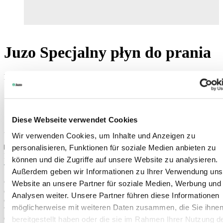
Juzo Specjalny płyn do prania
Do medycznych pończoch uciskowych i elastycznych tkanin
Bezzapachowy i przyjazny dla skóry
Dłuższa żywotność kompresji
Nadaje się do prania ręcznego i w pralce
Diese Webseite verwendet Cookies
Art. 9000
Wir verwenden Cookies, um Inhalte und Anzeigen zu
personalisieren, Funktionen für soziale Medien anbieten zu
Dla sprzedawców specjalistycznych
können und die Zugriffe auf unsere Website zu analysieren.
Außerdem geben wir Informationen zu Ihrer Verwendung uns
Częste pranie zwiększa trwałość pończoch uciskowych i
Website an unsere Partner für soziale Medien, Werbung und
elastycznych tkanin, a także wydłuża ich żywotność. Specjalny płyn
Analysen weiter. Unsere Partner führen diese Informationen
do prania Juzo jest
silnie skoncentrowany
, a tym samym
möglicherweise mit weiteren Daten zusammen, die Sie ihne
wyjątkowo wydajny
. Jeden centymetr pasty rozpuszczony w
dwóch litrach letniej wody z powodzeniem wystarcza do pielęgnacji
bereitgestellt haben oder die sie im Rahmen Ihrer Nutzung d