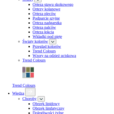
Orteza stawu skokowego
Ortezy kolanowe
Orteza pleców
Podparcie szyjne
Orteza nadgarstka
Orteza palców
Orteza łokcia
Wkładki pod piętę
Światy kolorów
Przegląd kolorów
Trend Colours
Wzory na odzież uciskową
Trend Colours
Trend Colours
Wiedza
Choroby
Obrzęk lipidowy
Obrzęk limfatyczny
Dolegliwości żylne