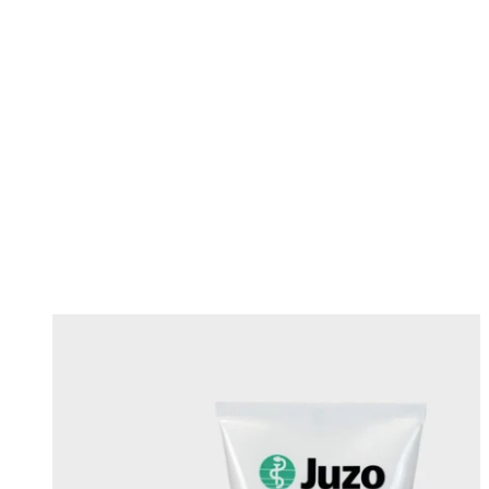
Changing this current slide of this carousel will change the current sli