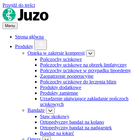
Przejdź do treści
Menu
Strona główna
Produkty
Opieka w zakresie kompresji
Pończochy uciskowe
Pończochy uciskowe na obrzęk limfatyczny
Pończochy uciskowe w przypadku lipoedemy
Zaopatrzenie pooperacyjne
Pończochy uciskowe do leczenia blizn
Produkty dodatkowe
Produkty zamienne
Urządzenie ułatwiające zakładanie pończoch
uciskowych
Bandaże
Staw skokowy
Ortopedyczny bandaż na kolano
Ortopedyczny bandaż na nadgarstek
Bandaż na łokieć
Ortezy