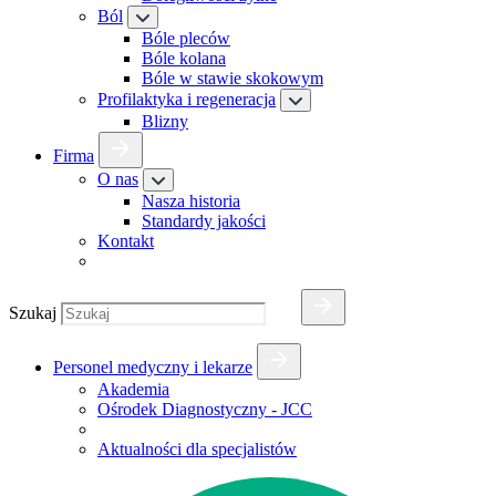
Ból
Bóle pleców
Bóle kolana
Bóle w stawie skokowym
Profilaktyka i regeneracja
Blizny
Firma
O nas
Nasza historia
Standardy jakości
Kontakt
Szukaj
Personel medyczny i lekarze
Akademia
Ośrodek Diagnostyczny - JCC
Aktualności dla specjalistów