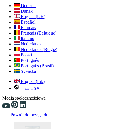
Deutsch
Dansk
English (UK)
Español
Français
Français (Belgique)
Italiano
Nederlands
Nederlands (België)
Polski
Português
Português (Brasil)
Svenska
English (Int.)
Juzo USA
Media społecznościowe
Powrót do przeglądu
Changing the current slide of this carousel will change the current sli