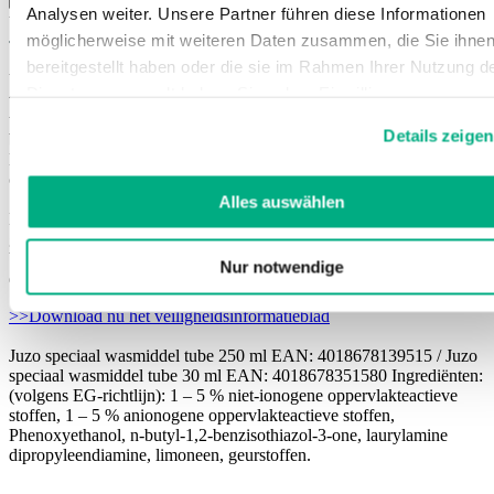
Analysen weiter. Unsere Partner führen diese Informationen
Voor vakhandelaren
möglicherweise mit weiteren Daten zusammen, die Sie ihne
bereitgestellt haben oder die sie im Rahmen Ihrer Nutzung d
Vaak wassen verhoogt de houdbaarheid en verlengt de levensduur
Dienste gesammelt haben. Sie geben Einwilligung zu unsere
van uw compressiekousen en elastische weefsels. Het speciale
Cookies, wenn Sie unsere Webseite weiterhin nutzen.
wasmiddel van Juzo is
hoog geconcentreerd
en daardoor
Details zeigen
bijzonder zuinig in gebruik
. Een centimeter pasta op twee liter
Weitere Informationen finden Sie in
lauwwarm water is voldoende voor de verzorging van hoogwaardig
unserer
Datenschutzerklärung
und
Impressum
.
compressiebreiwerk.
Alles auswählen
Het wasmiddel is meer dan 90%
biologisch afbreekbaar
en bevat
geen fosfaten, enzymen, bleekmiddelen en optische witmakers.
Verkrijgbaar in een praktische tube met een goede
Nur notwendige
doseermogelijkheid. Ook geschikt voor breiwerk van wol.
>>Download nu het veiligheidsinformatieblad
Juzo speciaal wasmiddel tube 250 ml EAN: 4018678139515 / Juzo
speciaal wasmiddel tube 30 ml EAN: 4018678351580 Ingrediënten:
(volgens EG-richtlijn): 1 – 5 % niet-ionogene oppervlakteactieve
stoffen, 1 – 5 % anionogene oppervlakteactieve stoffen,
Phenoxyethanol, n-butyl-1,2-benzisothiazol-3-one, laurylamine
dipropyleendiamine, limoneen, geurstoffen.