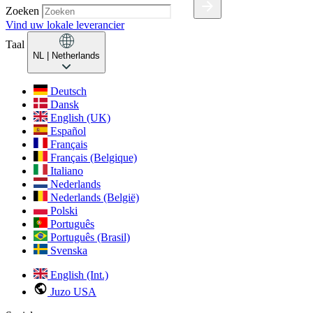
Zoeken
Vind uw lokale leverancier
Taal
NL
| Netherlands
Deutsch
Dansk
English (UK)
Español
Français
Français (Belgique)
Italiano
Nederlands
Nederlands (België)
Polski
Português
Português (Brasil)
Svenska
English (Int.)
Juzo USA