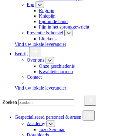
Pijn
Rugpijn
Kniepijn
Pijn in de hand
Pijn in het spronggewricht
Preventie & herstel
Littekens
Vind uw lokale leverancier
Bedrijf
Over ons
Onze geschiedenis
Kwaliteitsnormen
Contact
Vind uw lokale leverancier
Zoeken
Gespecialiseerd personeel & artsen
Academy
Juzo Seminar
Downloads