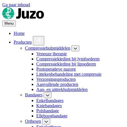
Ga naar inhoud
Menu
Home
Producten
Compressiehulpmiddelen
Veneuze therapie
Compressiekleding bij lymfoedeem
Compressiekleding bij lipoedeem
Postoperatieve nazorg
Littekenbehandeling met compressie
Verzorgingsproducten
Aanvullende producten
Aan- en uittrekhulpmiddelen
Bandages
Enkelbandages
Kniebandages
Polsbandage
Elleboogbandage
Orthesen
Enkelortheses