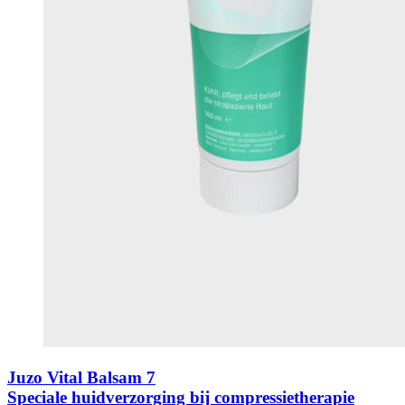
Juzo Vital Balsam 7
Speciale huidverzorging bij compressietherapie