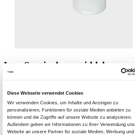
Juzo Speciaal wasmiddel
Voor medische compressiekousen en elastische weefsels
Ongeparfumeerd en huidvriendelijk
Diese Webseite verwendet Cookies
Voor een langere levensduur van de compressie
Geschikt voor hand- en machinewas
Wir verwenden Cookies, um Inhalte und Anzeigen zu
personalisieren, Funktionen für soziale Medien anbieten zu
Vind uw lokale leverancier
können und die Zugriffe auf unsere Website zu analysieren.
Außerdem geben wir Informationen zu Ihrer Verwendung uns
Art. 9000
Website an unsere Partner für soziale Medien, Werbung und