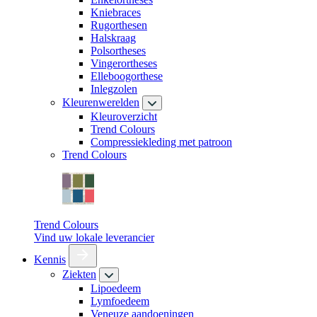
Kniebraces
Rugorthesen
Halskraag
Polsortheses
Vingerortheses
Elleboogorthese
Inlegzolen
Kleurenwerelden
Kleuroverzicht
Trend Colours
Compressiekleding met patroon
Trend Colours
Trend Colours
Vind uw lokale leverancier
Kennis
Ziekten
Lipoedeem
Lymfoedeem
Veneuze aandoeningen