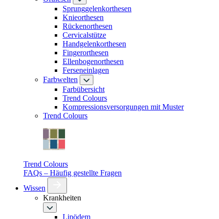
Sprunggelenkorthesen
Knieorthesen
Rückenorthesen
Cervicalstütze
Handgelenkorthesen
Fingerorthesen
Ellenbogenorthesen
Ferseneinlagen
Farbwelten
Farbübersicht
Trend Colours
Kompressionsversorgungen mit Muster
Trend Colours
Trend Colours
FAQs – Häufig gestellte Fragen
Wissen
Krankheiten
Lipödem