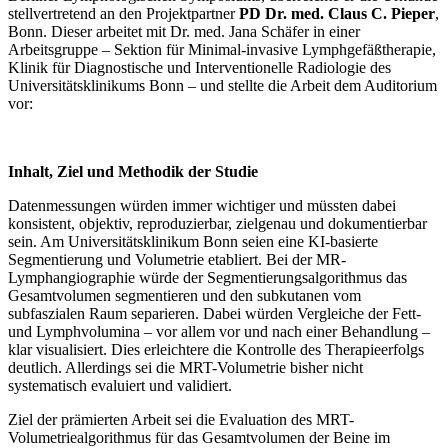
stellvertretend an den Projektpartner
PD Dr. med. Claus C. Pieper
,
Bonn. Dieser arbeitet mit Dr. med. Jana Schäfer in einer
Arbeitsgruppe – Sektion für Minimal-invasive Lymphgefäßtherapie,
Klinik für Diagnostische und Interventionelle Radiologie des
Universitätsklinikums Bonn – und stellte die Arbeit dem Auditorium
vor:
Inhalt, Ziel und Methodik der Studie
Datenmessungen würden immer wichtiger und müssten dabei
konsistent, objektiv, reproduzierbar, zielgenau und dokumentierbar
sein. Am Universitätsklinikum Bonn seien eine KI-basierte
Segmentierung und Volumetrie etabliert. Bei der MR-
Lymphangiographie würde der Segmentierungsalgorithmus das
Gesamtvolumen segmentieren und den subkutanen vom
subfaszialen Raum separieren. Dabei würden Vergleiche der Fett-
und Lymphvolumina – vor allem vor und nach einer Behandlung –
klar visualisiert. Dies erleichtere die Kontrolle des Therapieerfolgs
deutlich. Allerdings sei die MRT-Volumetrie bisher nicht
systematisch evaluiert und validiert.
Ziel der prämierten Arbeit sei die Evaluation des MRT-
Volumetriealgorithmus für das Gesamtvolumen der Beine im