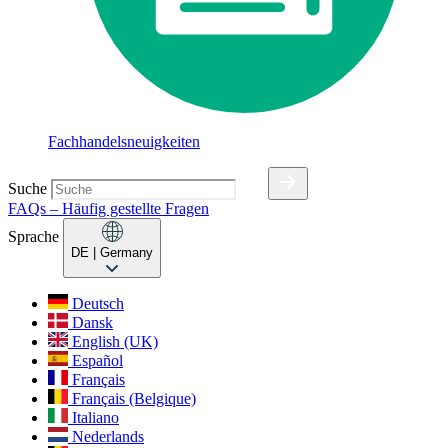
Fachhandelsneuigkeiten
Suche
FAQs – Häufig gestellte Fragen
Sprache
DE
| Germany
Deutsch
Dansk
English (UK)
Español
Français
Français (Belgique)
Italiano
Nederlands