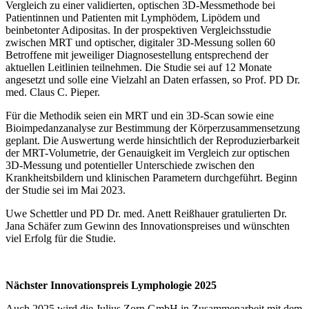
Vergleich zu einer validierten, optischen 3D-Messmethode bei
Patientinnen und Patienten mit Lymphödem, Lipödem und
beinbetonter Adipositas. In der prospektiven Vergleichsstudie
zwischen MRT und optischer, digitaler 3D-Messung sollen 60
Betroffene mit jeweiliger Diagnosestellung entsprechend der
aktuellen Leitlinien teilnehmen. Die Studie sei auf 12 Monate
angesetzt und solle eine Vielzahl an Daten erfassen, so Prof. PD Dr.
med. Claus C. Pieper.
Für die Methodik seien ein MRT und ein 3D-Scan sowie eine
Bioimpedanzanalyse zur Bestimmung der Körperzusammensetzung
geplant. Die Auswertung werde hinsichtlich der Reproduzierbarkeit
der MRT-Volumetrie, der Genauigkeit im Vergleich zur optischen
3D-Messung und potentieller Unterschiede zwischen den
Krankheitsbildern und klinischen Parametern durchgeführt. Beginn
der Studie sei im Mai 2023.
Uwe Schettler und PD Dr. med. Anett Reißhauer gratulierten Dr.
Jana Schäfer zum Gewinn des Innovationspreises und wünschten
viel Erfolg für die Studie.
Nächster Innovationspreis Lymphologie 2025
Auch 2025 wird die Julius Zorn GmbH in Zusammenarbeit mit dem