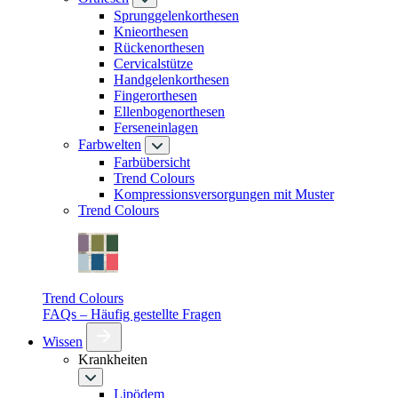
Sprunggelenkorthesen
Knieorthesen
Rückenorthesen
Cervicalstütze
Handgelenkorthesen
Fingerorthesen
Ellenbogenorthesen
Ferseneinlagen
Farbwelten
Farbübersicht
Trend Colours
Kompressionsversorgungen mit Muster
Trend Colours
Trend Colours
FAQs – Häufig gestellte Fragen
Wissen
Krankheiten
Lipödem