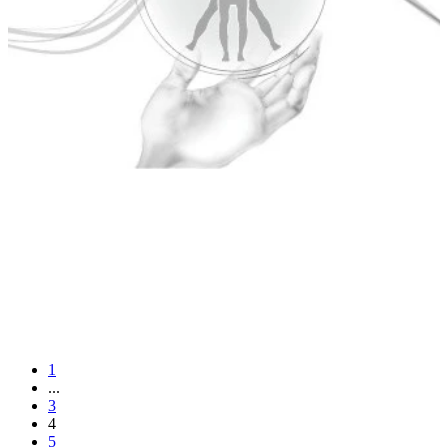
1
...
3
4
5