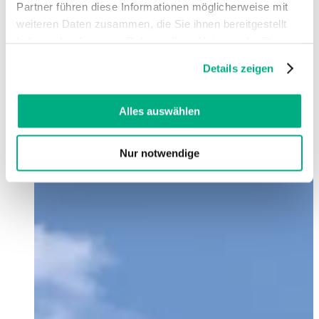
Partner führen diese Informationen möglicherweise mit
weiteren Daten zusammen, die Sie ihnen bereitgestellt
haben oder die sie im Rahmen Ihrer Nutzung der Dienste
gesammelt haben. Sie geben Einwilligung zu unseren
Details zeigen
Cookies, wenn Sie unsere Webseite weiterhin nutzen.
Weitere Informationen finden Sie in
unserer
Datenschutzerklärung
und
Impressum
.
Alles auswählen
Nur notwendige