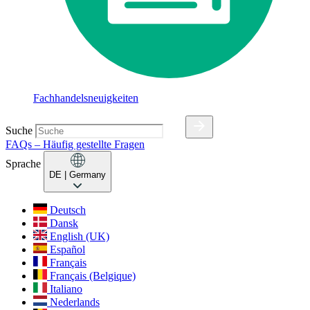
Fachhandelsneuigkeiten
Suche
FAQs – Häufig gestellte Fragen
Sprache
DE
| Germany
Deutsch
Dansk
English (UK)
Español
Français
Français (Belgique)
Italiano
Nederlands