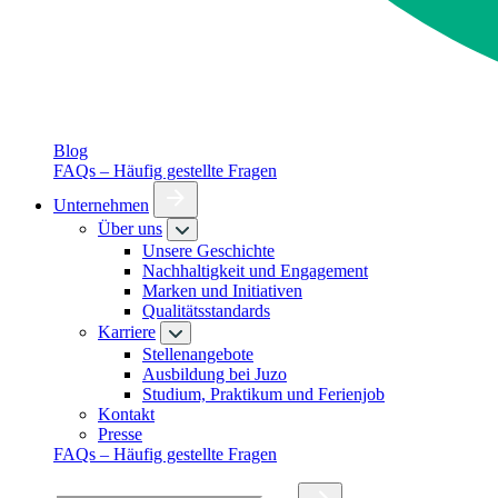
Blog
FAQs – Häufig gestellte Fragen
Unternehmen
Über uns
Unsere Geschichte
Nachhaltigkeit und Engagement
Marken und Initiativen
Qualitätsstandards
Karriere
Stellenangebote
Ausbildung bei Juzo
Studium, Praktikum und Ferienjob
Kontakt
Presse
FAQs – Häufig gestellte Fragen