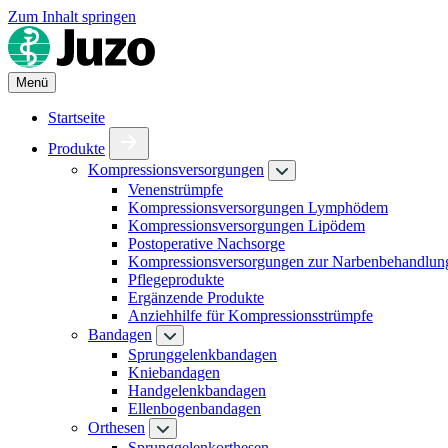
Zum Inhalt springen
Menü
Startseite
Produkte
Kompressionsversorgungen
Venenstrümpfe
Kompressionsversorgungen Lymphödem
Kompressionsversorgungen Lipödem
Postoperative Nachsorge
Kompressionsversorgungen zur Narbenbehandlun
Pflegeprodukte
Ergänzende Produkte
Anziehhilfe für Kompressionsstrümpfe
Bandagen
Sprunggelenkbandagen
Kniebandagen
Handgelenkbandagen
Ellenbogenbandagen
Orthesen
Sprunggelenkorthesen