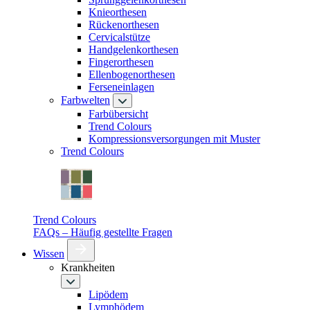
Knieorthesen
Rückenorthesen
Cervicalstütze
Handgelenkorthesen
Fingerorthesen
Ellenbogenorthesen
Ferseneinlagen
Farbwelten
Farbübersicht
Trend Colours
Kompressionsversorgungen mit Muster
Trend Colours
Trend Colours
FAQs – Häufig gestellte Fragen
Wissen
Krankheiten
Lipödem
Lymphödem