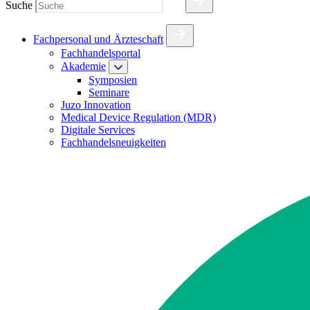
Suche
Fachpersonal und Ärzteschaft
Fachhandelsportal
Akademie
Symposien
Seminare
Juzo Innovation
Medical Device Regulation (MDR)
Digitale Services
Fachhandelsneuigkeiten