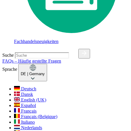
Fachhandelsneuigkeiten
Suche
FAQs – Häufig gestellte Fragen
Sprache
DE
| Germany
Deutsch
Dansk
English (UK)
Español
Français
Français (Belgique)
Italiano
Nederlands