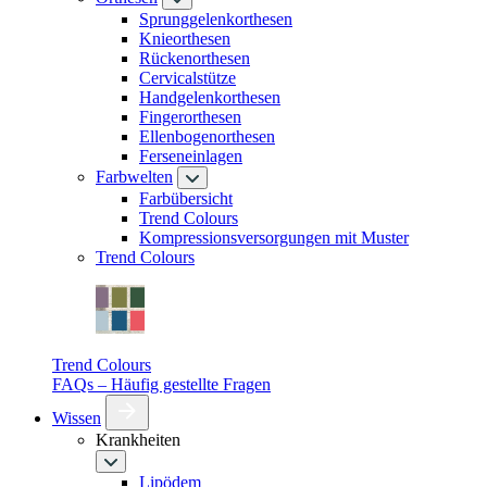
Sprunggelenkorthesen
Knieorthesen
Rückenorthesen
Cervicalstütze
Handgelenkorthesen
Fingerorthesen
Ellenbogenorthesen
Ferseneinlagen
Farbwelten
Farbübersicht
Trend Colours
Kompressionsversorgungen mit Muster
Trend Colours
Trend Colours
FAQs – Häufig gestellte Fragen
Wissen
Krankheiten
Lipödem