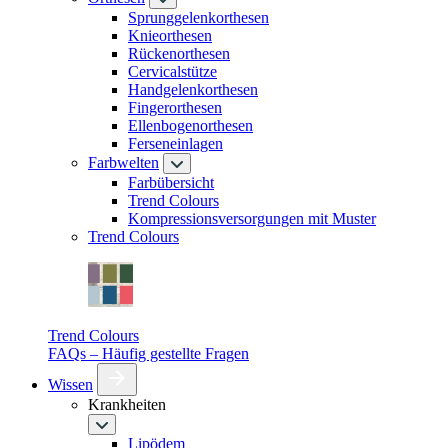
Sprunggelenkorthesen
Knieorthesen
Rückenorthesen
Cervicalstütze
Handgelenkorthesen
Fingerorthesen
Ellenbogenorthesen
Ferseneinlagen
Farbwelten
Farbübersicht
Trend Colours
Kompressionsversorgungen mit Muster
Trend Colours
Trend Colours
FAQs – Häufig gestellte Fragen
Wissen
Krankheiten
Lipödem