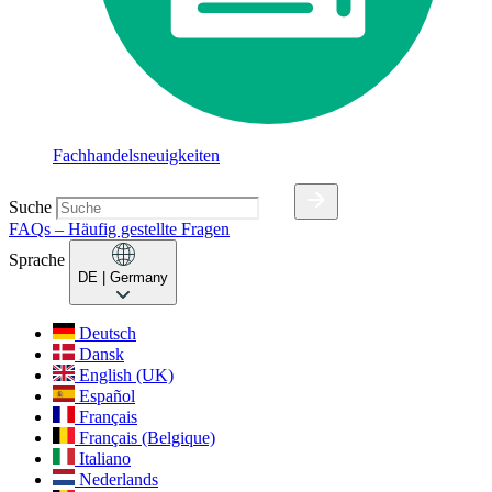
Fachhandelsneuigkeiten
Suche
FAQs – Häufig gestellte Fragen
Sprache
DE
| Germany
Deutsch
Dansk
English (UK)
Español
Français
Français (Belgique)
Italiano
Nederlands