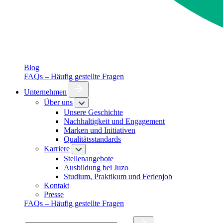
Blog
FAQs – Häufig gestellte Fragen
Unternehmen
Über uns
Unsere Geschichte
Nachhaltigkeit und Engagement
Marken und Initiativen
Qualitätsstandards
Karriere
Stellenangebote
Ausbildung bei Juzo
Studium, Praktikum und Ferienjob
Kontakt
Presse
FAQs – Häufig gestellte Fragen