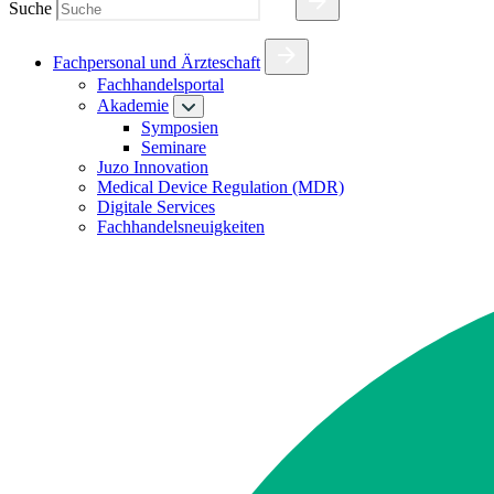
Suche
Fachpersonal und Ärzteschaft
Fachhandelsportal
Akademie
Symposien
Seminare
Juzo Innovation
Medical Device Regulation (MDR)
Digitale Services
Fachhandelsneuigkeiten