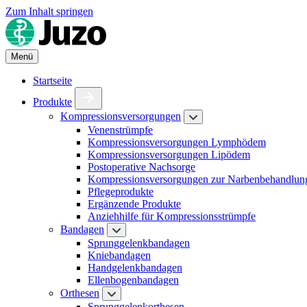
Zum Inhalt springen
Menü
Startseite
Produkte
Kompressionsversorgungen
Venenstrümpfe
Kompressionsversorgungen Lymphödem
Kompressionsversorgungen Lipödem
Postoperative Nachsorge
Kompressionsversorgungen zur Narbenbehandlun
Pflegeprodukte
Ergänzende Produkte
Anziehhilfe für Kompressionsstrümpfe
Bandagen
Sprunggelenkbandagen
Kniebandagen
Handgelenkbandagen
Ellenbogenbandagen
Orthesen
Sprunggelenkorthesen