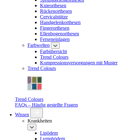
Knieorthesen
Rückenorthesen
Cervicalstütze
Handgelenkorthesen
Fingerorthesen
Ellenbogenorthesen
Ferseneinlagen
Farbwelten
Farbübersicht
Trend Colours
Kompressionsversorgungen mit Muster
Trend Colours
Trend Colours
FAQs – Häufig gestellte Fragen
Wissen
Krankheiten
Lipödem
Lymphödem