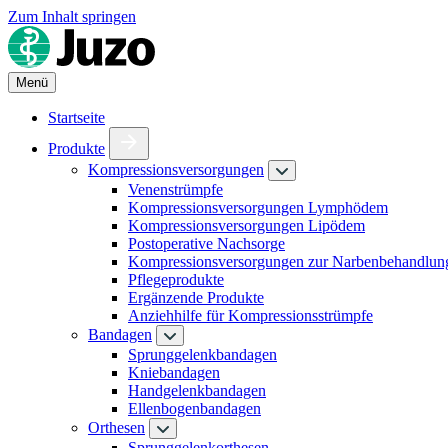
Zum Inhalt springen
Menü
Startseite
Produkte
Kompressionsversorgungen
Venenstrümpfe
Kompressionsversorgungen Lymphödem
Kompressionsversorgungen Lipödem
Postoperative Nachsorge
Kompressionsversorgungen zur Narbenbehandlun
Pflegeprodukte
Ergänzende Produkte
Anziehhilfe für Kompressionsstrümpfe
Bandagen
Sprunggelenkbandagen
Kniebandagen
Handgelenkbandagen
Ellenbogenbandagen
Orthesen
Sprunggelenkorthesen