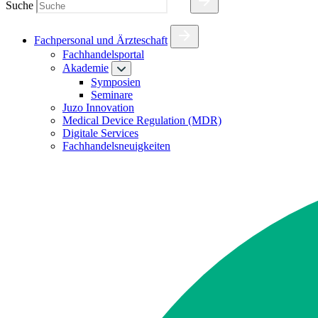
Suche
Fachpersonal und Ärzteschaft
Fachhandelsportal
Akademie
Symposien
Seminare
Juzo Innovation
Medical Device Regulation (MDR)
Digitale Services
Fachhandelsneuigkeiten