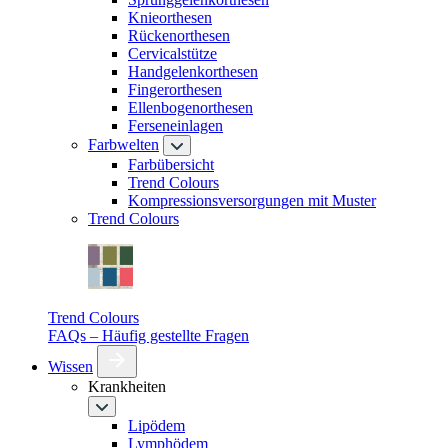
Knieorthesen
Rückenorthesen
Cervicalstütze
Handgelenkorthesen
Fingerorthesen
Ellenbogenorthesen
Ferseneinlagen
Farbwelten
Farbübersicht
Trend Colours
Kompressionsversorgungen mit Muster
Trend Colours
Trend Colours
FAQs – Häufig gestellte Fragen
Wissen
Krankheiten
Lipödem
Lymphödem