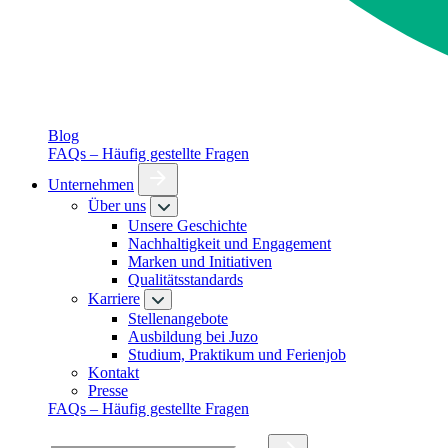
Blog
FAQs – Häufig gestellte Fragen
Unternehmen
Über uns
Unsere Geschichte
Nachhaltigkeit und Engagement
Marken und Initiativen
Qualitätsstandards
Karriere
Stellenangebote
Ausbildung bei Juzo
Studium, Praktikum und Ferienjob
Kontakt
Presse
FAQs – Häufig gestellte Fragen