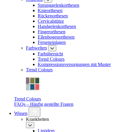
Sprunggelenkorthesen
Knieorthesen
Rückenorthesen
Cervicalstütze
Handgelenkorthesen
Fingerorthesen
Ellenbogenorthesen
Ferseneinlagen
Farbwelten
Farbübersicht
Trend Colours
Kompressionsversorgungen mit Muster
Trend Colours
Trend Colours
FAQs – Häufig gestellte Fragen
Wissen
Krankheiten
Lipödem