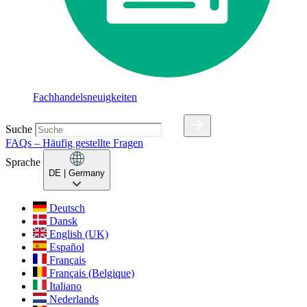
Fachhandelsneuigkeiten
Suche
FAQs – Häufig gestellte Fragen
Sprache
DE
| Germany
Deutsch
Dansk
English (UK)
Español
Français
Français (Belgique)
Italiano
Nederlands