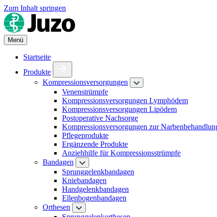
Zum Inhalt springen
Menü
Startseite
Produkte
Kompressionsversorgungen
Venenstrümpfe
Kompressionsversorgungen Lymphödem
Kompressionsversorgungen Lipödem
Postoperative Nachsorge
Kompressionsversorgungen zur Narbenbehandlun
Pflegeprodukte
Ergänzende Produkte
Anziehhilfe für Kompressionsstrümpfe
Bandagen
Sprunggelenkbandagen
Kniebandagen
Handgelenkbandagen
Ellenbogenbandagen
Orthesen
Sprunggelenkorthesen