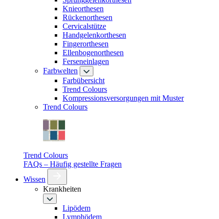
Knieorthesen
Rückenorthesen
Cervicalstütze
Handgelenkorthesen
Fingerorthesen
Ellenbogenorthesen
Ferseneinlagen
Farbwelten
Farbübersicht
Trend Colours
Kompressionsversorgungen mit Muster
Trend Colours
Trend Colours
FAQs – Häufig gestellte Fragen
Wissen
Krankheiten
Lipödem
Lymphödem