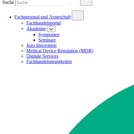
Suche
Fachpersonal und Ärzteschaft
Fachhandelsportal
Akademie
Symposien
Seminare
Juzo Innovation
Medical Device Regulation (MDR)
Digitale Services
Fachhandelsneuigkeiten