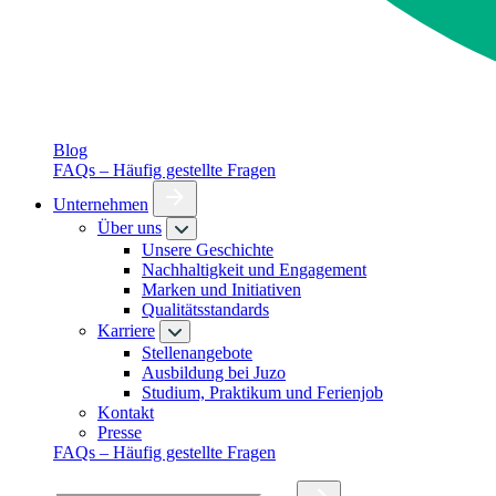
Blog
FAQs – Häufig gestellte Fragen
Unternehmen
Über uns
Unsere Geschichte
Nachhaltigkeit und Engagement
Marken und Initiativen
Qualitätsstandards
Karriere
Stellenangebote
Ausbildung bei Juzo
Studium, Praktikum und Ferienjob
Kontakt
Presse
FAQs – Häufig gestellte Fragen