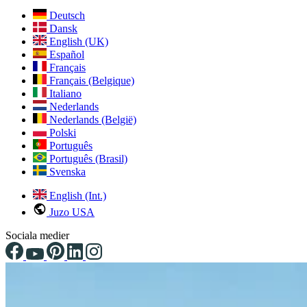
Deutsch
Dansk
English (UK)
Español
Français
Français (Belgique)
Italiano
Nederlands
Nederlands (België)
Polski
Português
Português (Brasil)
Svenska
English (Int.)
Juzo USA
Sociala medier