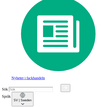
Nyheter i fackhandeln
Sök
Språk
SV
| Sweden