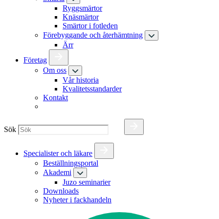
Ryggsmärtor
Knäsmärtor
Smärtor i fotleden
Förebyggande och återhämtning
Ärr
Företag
Om oss
Vår historia
Kvalitetsstandarder
Kontakt
Sök
Specialister och läkare
Beställningsportal
Akademi
Juzo seminarier
Downloads
Nyheter i fackhandeln