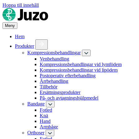
Hoppa till innehåll
Meny
Hem
Produkter
Kompressionsbehandlingar
Venbehandling
Kompressionsbehandlingar vid lymfödem
Kompressionsbehandlingar vid lipödem
Postoperativ efterbehandling
Ärrbehandling
Tillbehör
Ersättningsprodukter
På- och avtagningshjälpmedel
Bandage
Fotled
Knä
Hand
Armbåge
Orthoser
Fotled