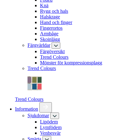
Knä
Rygg och hals
Halskrage
Hand och finger
Fingerortos
Armbåge
Skoinlägg
Färgvärldar
Färgöversikt
Trend Colours
Mönster för kompressionsplagg
Trend Colours
Trend Colours
Information
Sjukdomar
Lipödem
Lymfödem
Venbesvär
Smärta