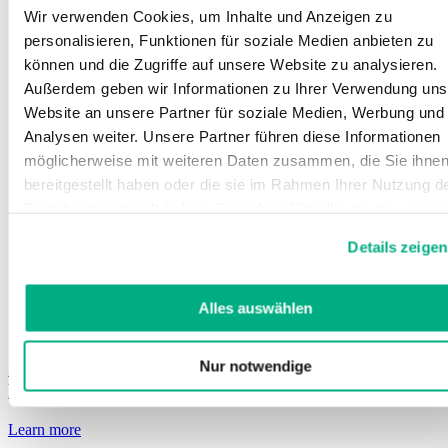
Wir verwenden Cookies, um Inhalte und Anzeigen zu
personalisieren, Funktionen für soziale Medien anbieten zu
können und die Zugriffe auf unsere Website zu analysieren.
Außerdem geben wir Informationen zu Ihrer Verwendung uns
Website an unsere Partner für soziale Medien, Werbung und
Analysen weiter. Unsere Partner führen diese Informationen
möglicherweise mit weiteren Daten zusammen, die Sie ihne
bereitgestellt haben oder die sie im Rahmen Ihrer Nutzung d
Dienste gesammelt haben. Sie geben Einwilligung zu unsere
Cookies, wenn Sie unsere Webseite weiterhin nutzen.
Details zeigen
Weitere Informationen finden Sie in
unserer
Datenschutzerklärung
und
Impressum
.
Alles auswählen
Nur notwendige
JuzoFlex Malleo Xtra
Pé elástico com almofadas de Silicone
Learn more