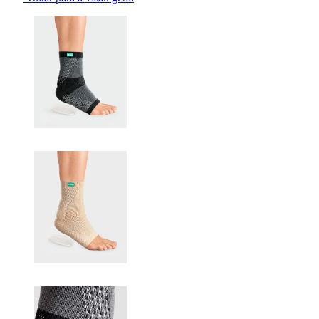
Changing the current slide of this carousel will change the current sli