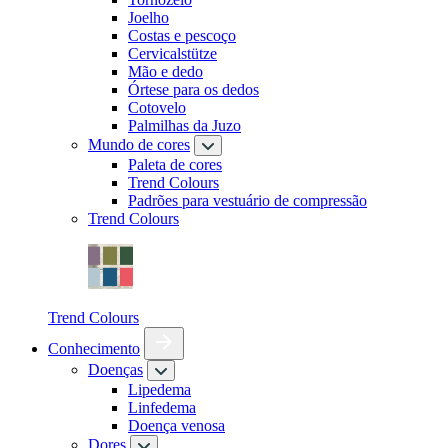
Joelho
Costas e pescoço
Cervicalstütze
Mão e dedo
Órtese para os dedos
Cotovelo
Palmilhas da Juzo
Mundo de cores
Paleta de cores
Trend Colours
Padrões para vestuário de compressão
Trend Colours
Trend Colours
Conhecimento
Doenças
Lipedema
Linfedema
Doença venosa
Dores