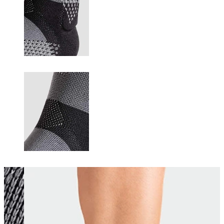
Changing this current slide of this carousel will change the current sli