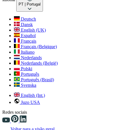
PT
| Portugal
Deutsch
Dansk
English (UK)
Español
Français
Français (Belgique)
Italiano
Nederlands
Nederlands (België)
Polski
Português
Português (Brasil)
Svenska
English (Int.)
Juzo USA
Redes sociais
Voltar para a visão geral