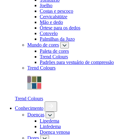
Joelho
Costas e pescoço
Cervicalstütze
Mão e dedo
Órtese para os dedos
Cotovelo
Palmilhas da Juzo
Mundo de cores
Paleta de cores
Trend Colours
Padrões para vestuário de compressão
Trend Colours
Trend Colours
Conhecimento
Doenças
Lipedema
Linfedema
Doença venosa
Dores