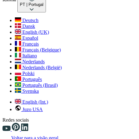
PT
| Portugal
Deutsch
Dansk
English (UK)
Español
Français
Français (Belgique)
Italiano
Nederlands
Nederlands (België)
Polski
Português
Português (Brasil)
Svenska
English (Int.)
Juzo USA
Redes sociais
Voltar para a visão geral