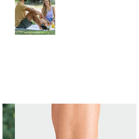
Changing this current slide of this carousel will change the current sli