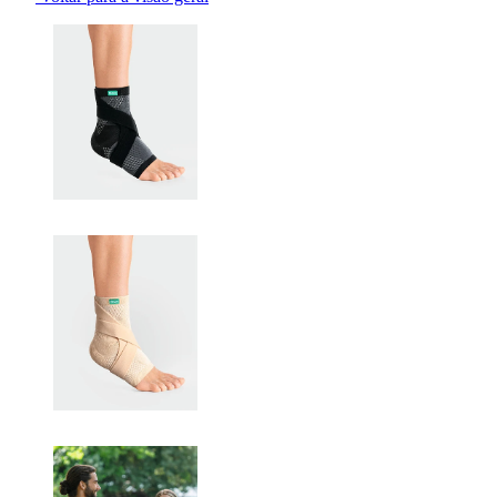
Changing the current slide of this carousel will change the current sli