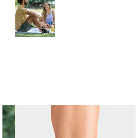
Changing this current slide of this carousel will change the current sli