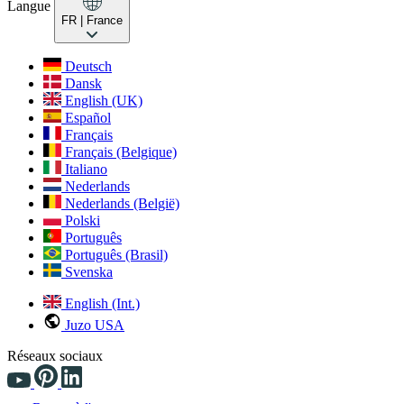
Langue
FR
| France
Deutsch
Dansk
English (UK)
Español
Français
Français (Belgique)
Italiano
Nederlands
Nederlands (België)
Polski
Português
Português (Brasil)
Svenska
English (Int.)
Juzo USA
Réseaux sociaux