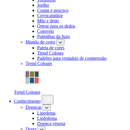
Joelho
Costas e pescoço
Cervicalstütze
Mão e dedo
Órtese para os dedos
Cotovelo
Palmilhas da Juzo
Mundo de cores
Paleta de cores
Trend Colours
Padrões para vestuário de compressão
Trend Colours
Trend Colours
Conhecimento
Doenças
Lipedema
Linfedema
Doença venosa
Dores