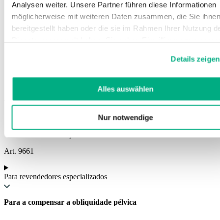
Analysen weiter. Unsere Partner führen diese Informationen
möglicherweise mit weiteren Daten zusammen, die Sie ihne
bereitgestellt haben oder die sie im Rahmen Ihrer Nutzung d
Dienste gesammelt haben. Sie geben Einwilligung zu unsere
Cookies, wenn Sie unsere Webseite weiterhin nutzen.
Details zeigen
Weitere Informationen finden Sie in
Juzo Compensador de Altura
unserer
Datenschutzerklärung
und
Impressum
.
Alles auswählen
Almofada de calcanhar, em silicone, para compensar a altura
Para compensar uma inclinação pélvica
Nur notwendige
Amortecedor de impactos
Fácil de limpar
Art. 9661
Para revendedores especializados
Para a compensar a obliquidade pélvica