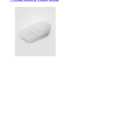
Changing the current slide of this carousel will change the current sli