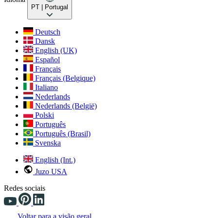
PT
| Portugal
Deutsch
Dansk
English (UK)
Español
Français
Français (Belgique)
Italiano
Nederlands
Nederlands (België)
Polski
Português
Português (Brasil)
Svenska
English (Int.)
Juzo USA
Redes sociais
Voltar para a visão geral