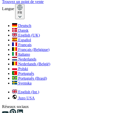
Trouvez un point de vente
Langue
FR
Deutsch
Dansk
English (UK)
Español
Français
Français (Belgique)
Italiano
Nederlands
Nederlands (België)
Polski
Português
Português (Brasil)
Svenska
English (Int.)
Juzo USA
Réseaux sociaux