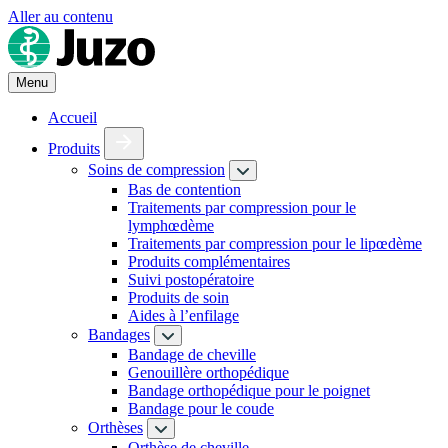
Aller au contenu
Menu
Accueil
Produits
Soins de compression
Bas de contention
Traitements par compression pour le
lymphœdème
Traitements par compression pour le lipœdème
Produits complémentaires
Suivi postopératoire
Produits de soin
Aides à l’enfilage
Bandages
Bandage de cheville
Genouillère orthopédique
Bandage orthopédique pour le poignet
Bandage pour le coude
Orthèses
Orthèse de cheville