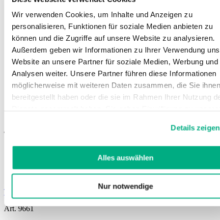
Wir verwenden Cookies, um Inhalte und Anzeigen zu
personalisieren, Funktionen für soziale Medien anbieten zu
können und die Zugriffe auf unsere Website zu analysieren.
Außerdem geben wir Informationen zu Ihrer Verwendung uns
Website an unsere Partner für soziale Medien, Werbung und
Analysen weiter. Unsere Partner führen diese Informationen
möglicherweise mit weiteren Daten zusammen, die Sie ihne
Juzo Talonnette de
bereitgestellt haben oder die sie im Rahmen Ihrer Nutzung d
compensation
Dienste gesammelt haben. Sie geben Einwilligung zu unsere
Cookies, wenn Sie unsere Webseite weiterhin nutzen.
Details zeigen
Weitere Informationen finden Sie in
Talonnette en silicone pour un effet de compensation
unserer
Datenschutzerklärung
und
Impressum
.
Pour compenser un déséquilibre du bassin
Alles auswählen
Absorbe les chocs
Facile à nettoyer
Nur notwendige
Trouvez un point de vente
Art. 9661