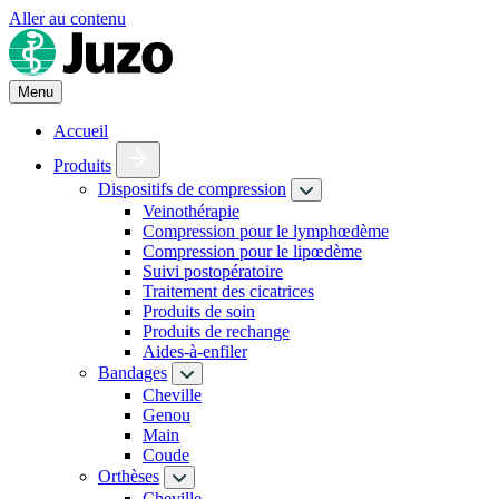
Aller au contenu
Menu
Accueil
Produits
Dispositifs de compression
Veinothérapie
Compression pour le lymphœdème
Compression pour le lipœdème
Suivi postopératoire
Traitement des cicatrices
Produits de soin
Produits de rechange
Aides-à-enfiler
Bandages
Cheville
Genou
Main
Coude
Orthèses
Cheville