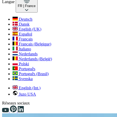
Langue
FR
| France
Deutsch
Dansk
English (UK)
Español
Français
Français (Belgique)
Italiano
Nederlands
Nederlands (België)
Polski
Português
Português (Brasil)
Svenska
English (Int.)
Juzo USA
Réseaux sociaux