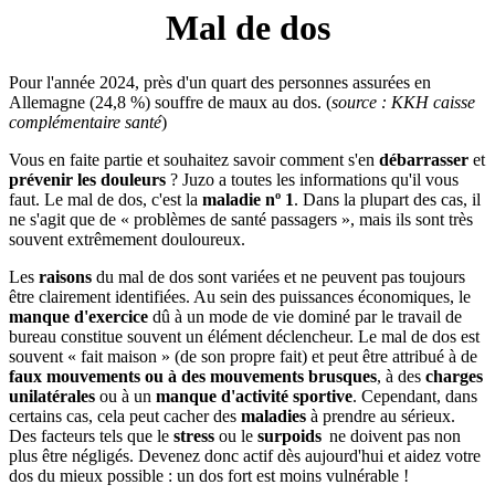
Mal de dos
Pour l'année 2024, près d'un quart des personnes assurées en
Allemagne (24,8 %) souffre de maux au dos. (
source : KKH caisse
complémentaire santé
)
Vous en faite partie et souhaitez savoir comment s'en
débarrasser
et
prévenir les douleurs
? Juzo a toutes les informations qu'il vous
faut. Le mal de dos, c'est la
maladie nº 1
. Dans la plupart des cas, il
ne s'agit que de « problèmes de santé passagers », mais ils sont très
souvent extrêmement douloureux.
Les
raisons
du mal de dos sont variées et ne peuvent pas toujours
être clairement identifiées. Au sein des puissances économiques, le
manque d'exercice
dû à un mode de vie dominé par le travail de
bureau constitue souvent un élément déclencheur. Le mal de dos est
souvent « fait maison » (de son propre fait) et peut être attribué à de
faux mouvements ou à des mouvements brusques
, à des
charges
unilatérales
ou à un
manque d'activité sportive
. Cependant, dans
certains cas, cela peut cacher des
maladies
à prendre au sérieux.
Des facteurs tels que le
stress
ou le
surpoids
ne doivent pas non
plus être négligés. Devenez donc actif dès aujourd'hui et aidez votre
dos du mieux possible : un dos fort est moins vulnérable !