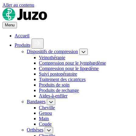
Aller au contenu
Menu
Accueil
Produits
Dispositifs de compression
Veinothérapie
Compression pour le lymphœdème
Compression pour le lipœdème
Suivi postopératoire
Traitement des cicatrices
Produits de soin
Produits de rechange
Aides-à-enfiler
Bandages
Cheville
Genou
Main
Coude
Orthèses
Cheville