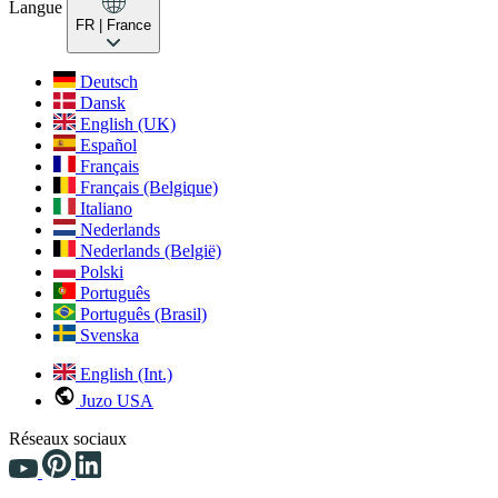
Langue
FR
| France
Deutsch
Dansk
English (UK)
Español
Français
Français (Belgique)
Italiano
Nederlands
Nederlands (België)
Polski
Português
Português (Brasil)
Svenska
English (Int.)
Juzo USA
Réseaux sociaux