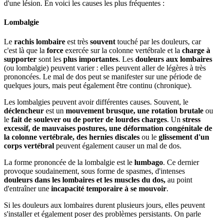
d'une lésion. En voici les causes les plus fréquentes :
Lombalgie
Le
rachis lombaire
est très
souvent
touché par les douleurs, car
c'est là que la
force
exercée sur la colonne vertébrale et la
charge à
supporter
sont les
plus importantes
. Les
douleurs aux lombaires
(ou lombalgie) peuvent varier : elles peuvent aller de légères à très
prononcées. Le mal de dos peut se manifester sur une période de
quelques jours, mais peut également être continu (chronique).
Les lombalgies peuvent avoir différentes causes. Souvent, le
déclencheur
est un
mouvement brusque, une rotation brutale
ou
le
fait de soulever ou de porter de lourdes charges
. Un
stress
excessif, de mauvaises postures, une déformation congénitale de
la colonne vertébrale, des hernies discales
ou le
glissement d'un
corps vertébral
peuvent également causer un mal de dos.
La forme prononcée de la lombalgie est le
lumbago
. Ce dernier
provoque soudainement, sous forme de spasmes, d'intenses
douleurs dans les lombaires et les muscles du dos,
au point
d'entraîner une
incapacité temporaire à se mouvoir
.
Si les douleurs aux lombaires durent plusieurs jours, elles peuvent
s'installer et également poser des problèmes persistants. On parle