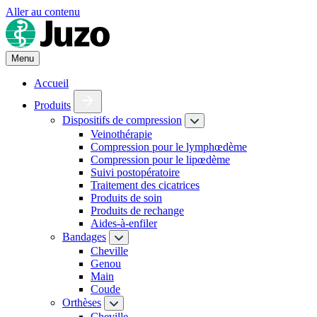
Aller au contenu
Menu
Accueil
Produits
Dispositifs de compression
Veinothérapie
Compression pour le lymphœdème
Compression pour le lipœdème
Suivi postopératoire
Traitement des cicatrices
Produits de soin
Produits de rechange
Aides-à-enfiler
Bandages
Cheville
Genou
Main
Coude
Orthèses
Cheville