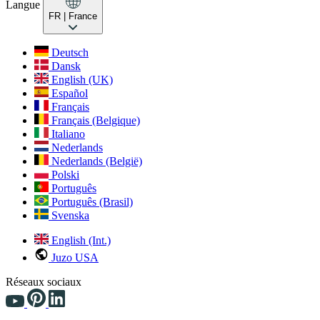
Langue
FR
| France
Deutsch
Dansk
English (UK)
Español
Français
Français (Belgique)
Italiano
Nederlands
Nederlands (België)
Polski
Português
Português (Brasil)
Svenska
English (Int.)
Juzo USA
Réseaux sociaux