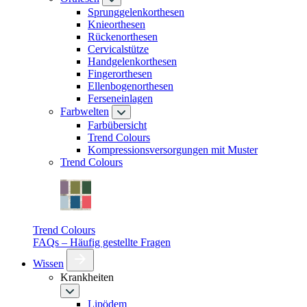
Sprunggelenkorthesen
Knieorthesen
Rückenorthesen
Cervicalstütze
Handgelenkorthesen
Fingerorthesen
Ellenbogenorthesen
Ferseneinlagen
Farbwelten
Farbübersicht
Trend Colours
Kompressionsversorgungen mit Muster
Trend Colours
Trend Colours
FAQs – Häufig gestellte Fragen
Wissen
Krankheiten
Lipödem