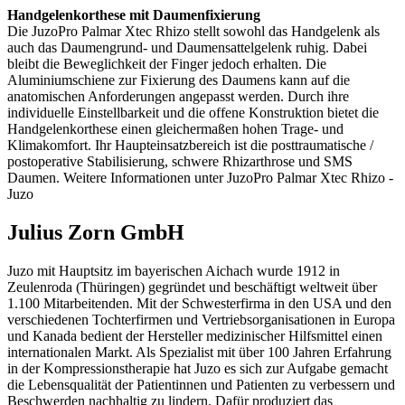
Handgelenkorthese mit Daumenfixierung
Die JuzoPro Palmar Xtec Rhizo stellt sowohl das Handgelenk als
auch das Daumengrund- und Daumensattelgelenk ruhig. Dabei
bleibt die Beweglichkeit der Finger jedoch erhalten. Die
Aluminiumschiene zur Fixierung des Daumens kann auf die
anatomischen Anforderungen angepasst werden. Durch ihre
individuelle Einstellbarkeit und die offene Konstruktion bietet die
Handgelenkorthese einen gleichermaßen hohen Trage- und
Klimakomfort. Ihr Haupteinsatzbereich ist die posttraumatische /
postoperative Stabilisierung, schwere Rhizarthrose und SMS
Daumen. Weitere Informationen unter JuzoPro Palmar Xtec Rhizo -
Juzo
Julius Zorn GmbH
Juzo mit Hauptsitz im bayerischen Aichach wurde 1912 in
Zeulenroda (Thüringen) gegründet und beschäftigt weltweit über
1.100 Mitarbeitenden. Mit der Schwesterfirma in den USA und den
verschiedenen Tochterfirmen und Vertriebsorganisationen in Europa
und Kanada bedient der Hersteller medizinischer Hilfsmittel einen
internationalen Markt. Als Spezialist mit über 100 Jahren Erfahrung
in der Kompressionstherapie hat Juzo es sich zur Aufgabe gemacht
die Lebensqualität der Patientinnen und Patienten zu verbessern und
Beschwerden nachhaltig zu lindern. Dafür produziert das