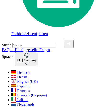
Fachhandelsneuigkeiten
Suche
FAQs – Häufig gestellte Fragen
Sprache
DE
| Germany
Deutsch
Dansk
English (UK)
Español
Français
Français (Belgique)
Italiano
Nederlands