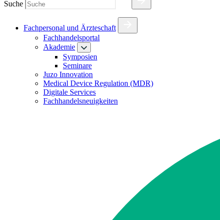
Suche
Fachpersonal und Ärzteschaft
Fachhandelsportal
Akademie
Symposien
Seminare
Juzo Innovation
Medical Device Regulation (MDR)
Digitale Services
Fachhandelsneuigkeiten