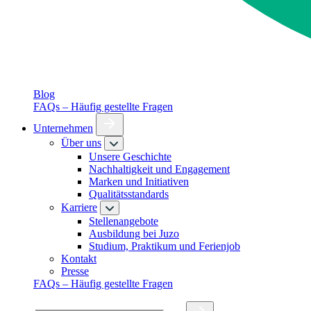
Blog
FAQs – Häufig gestellte Fragen
Unternehmen
Über uns
Unsere Geschichte
Nachhaltigkeit und Engagement
Marken und Initiativen
Qualitätsstandards
Karriere
Stellenangebote
Ausbildung bei Juzo
Studium, Praktikum und Ferienjob
Kontakt
Presse
FAQs – Häufig gestellte Fragen