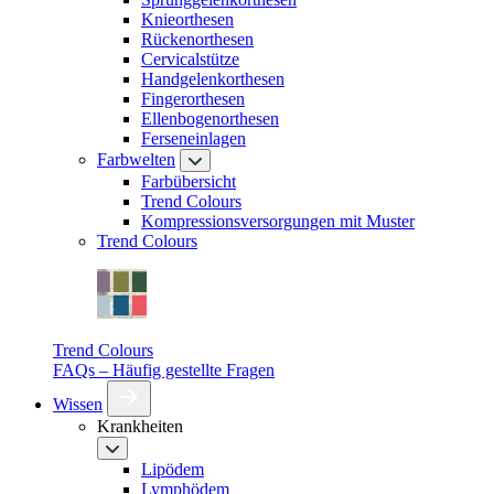
Knieorthesen
Rückenorthesen
Cervicalstütze
Handgelenkorthesen
Fingerorthesen
Ellenbogenorthesen
Ferseneinlagen
Farbwelten
Farbübersicht
Trend Colours
Kompressionsversorgungen mit Muster
Trend Colours
Trend Colours
FAQs – Häufig gestellte Fragen
Wissen
Krankheiten
Lipödem
Lymphödem