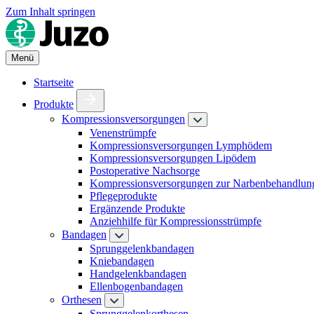
Zum Inhalt springen
Menü
Startseite
Produkte
Kompressionsversorgungen
Venenstrümpfe
Kompressionsversorgungen Lymphödem
Kompressionsversorgungen Lipödem
Postoperative Nachsorge
Kompressionsversorgungen zur Narbenbehandlun
Pflegeprodukte
Ergänzende Produkte
Anziehhilfe für Kompressionsstrümpfe
Bandagen
Sprunggelenkbandagen
Kniebandagen
Handgelenkbandagen
Ellenbogenbandagen
Orthesen
Sprunggelenkorthesen