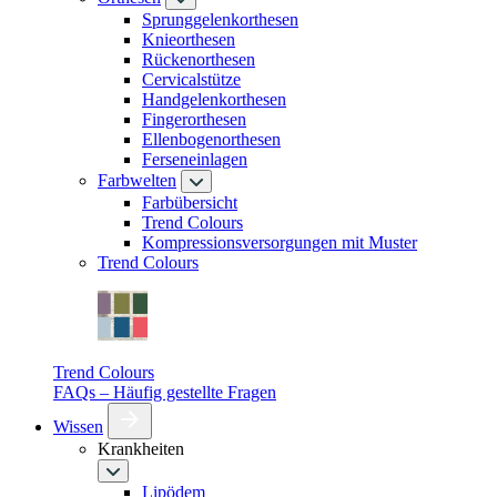
Sprunggelenkorthesen
Knieorthesen
Rückenorthesen
Cervicalstütze
Handgelenkorthesen
Fingerorthesen
Ellenbogenorthesen
Ferseneinlagen
Farbwelten
Farbübersicht
Trend Colours
Kompressionsversorgungen mit Muster
Trend Colours
Trend Colours
FAQs – Häufig gestellte Fragen
Wissen
Krankheiten
Lipödem