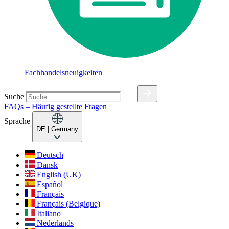
Fachhandelsneuigkeiten
Suche
FAQs – Häufig gestellte Fragen
Sprache
DE
| Germany
Deutsch
Dansk
English (UK)
Español
Français
Français (Belgique)
Italiano
Nederlands