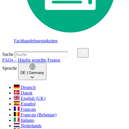
Fachhandelsneuigkeiten
Suche
FAQs – Häufig gestellte Fragen
Sprache
DE
| Germany
Deutsch
Dansk
English (UK)
Español
Français
Français (Belgique)
Italiano
Nederlands