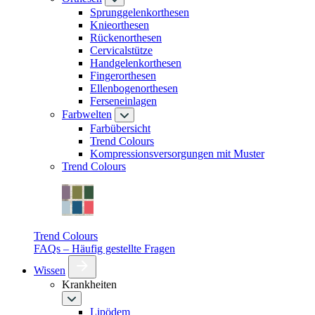
Sprunggelenkorthesen
Knieorthesen
Rückenorthesen
Cervicalstütze
Handgelenkorthesen
Fingerorthesen
Ellenbogenorthesen
Ferseneinlagen
Farbwelten
Farbübersicht
Trend Colours
Kompressionsversorgungen mit Muster
Trend Colours
Trend Colours
FAQs – Häufig gestellte Fragen
Wissen
Krankheiten
Lipödem