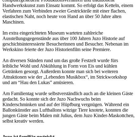
Handwerkskunst zum Einsatz kommt. So erfolgt das Ketteln, einem
Verfahren zum Verbinden zweier Gestrickteile mit einer flachen,
elastischen Naht, noch heute von Hand an über 50 Jahre alten
Maschinen.
Im extra eingerichteten Museum warteten zahlreiche
Ausstellungsgegenstände aus über 100 Jahren Juzo Historie auf
geschichtsinteressierte Besucherinnen und Besucher. Nebenan im
Werkskino feierte der Juzo Historienfilm seine Premiere.
An diversen Ständen rund um das große Festzelt wurde fürs
leibliche Wohl und Abkühlung in Form von Eis und kühlen
Getränken gesorgt. Außerdem konnte man sich bei weiteren
Attraktionen wie der „Lebenden Musikbox“, im Strickworkshop
und am “Hau den Lukas” amüsieren.
Am Familientag wurde selbstverständlich auch an die kleinen Gäste
gedacht. So konnte sich der Juzo Nachwuchs beim
Kinderschminken und auf der Hüpfburg vergnügen. Während ein
Ballonkünstler aus Luftballons witzige Tiere knotete, konnten die
jungen Gäste beim Malen mit Julius, dem Juzo Kinder-Maskottchen,
selbst kreativ werden.
Juzo ist familiär gestrickt