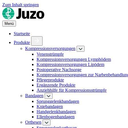
Zum Inhalt springen
Menü
Startseite
Produkte
Kompressionsversorgungen
Venenstrümpfe
Kompressionsversorgungen Lymphödem
Kompressionsversorgungen Lipödem
Postoperative Nachsorge
Kompressionsversorgungen zur Narbenbehandlun
Pflegeprodukte
Ergänzende Produkte
Anziehhilfe für Kompressionsstrümpfe
Bandagen
Sprunggelenkbandagen
Kniebandagen
Handgelenkbandagen
Ellenbogenbandagen
Orthesen
Sprunggelenkorthesen