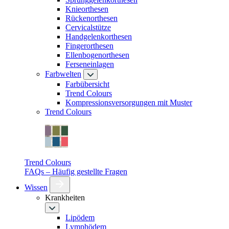
Knieorthesen
Rückenorthesen
Cervicalstütze
Handgelenkorthesen
Fingerorthesen
Ellenbogenorthesen
Ferseneinlagen
Farbwelten
Farbübersicht
Trend Colours
Kompressionsversorgungen mit Muster
Trend Colours
Trend Colours
FAQs – Häufig gestellte Fragen
Wissen
Krankheiten
Lipödem
Lymphödem