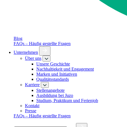
Blog
FAQs – Häufig gestellte Fragen
Unternehmen
Über uns
Unsere Geschichte
Nachhaltigkeit und Engagement
Marken und Initiativen
Qualitätsstandards
Karriere
Stellenangebote
Ausbildung bei Juzo
Studium, Praktikum und Ferienjob
Kontakt
Presse
FAQs – Häufig gestellte Fragen