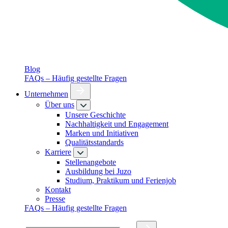
Blog
FAQs – Häufig gestellte Fragen
Unternehmen
Über uns
Unsere Geschichte
Nachhaltigkeit und Engagement
Marken und Initiativen
Qualitätsstandards
Karriere
Stellenangebote
Ausbildung bei Juzo
Studium, Praktikum und Ferienjob
Kontakt
Presse
FAQs – Häufig gestellte Fragen