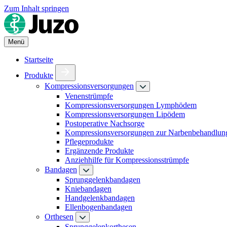
Zum Inhalt springen
Menü
Startseite
Produkte
Kompressionsversorgungen
Venenstrümpfe
Kompressionsversorgungen Lymphödem
Kompressionsversorgungen Lipödem
Postoperative Nachsorge
Kompressionsversorgungen zur Narbenbehandlun
Pflegeprodukte
Ergänzende Produkte
Anziehhilfe für Kompressionsstrümpfe
Bandagen
Sprunggelenkbandagen
Kniebandagen
Handgelenkbandagen
Ellenbogenbandagen
Orthesen
Sprunggelenkorthesen