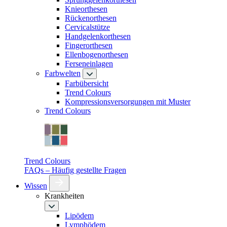
Knieorthesen
Rückenorthesen
Cervicalstütze
Handgelenkorthesen
Fingerorthesen
Ellenbogenorthesen
Ferseneinlagen
Farbwelten
Farbübersicht
Trend Colours
Kompressionsversorgungen mit Muster
Trend Colours
Trend Colours
FAQs – Häufig gestellte Fragen
Wissen
Krankheiten
Lipödem
Lymphödem