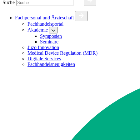
Suche
Fachpersonal und Ärzteschaft
Fachhandelsportal
Akademie
Symposien
Seminare
Juzo Innovation
Medical Device Regulation (MDR)
Digitale Services
Fachhandelsneuigkeiten