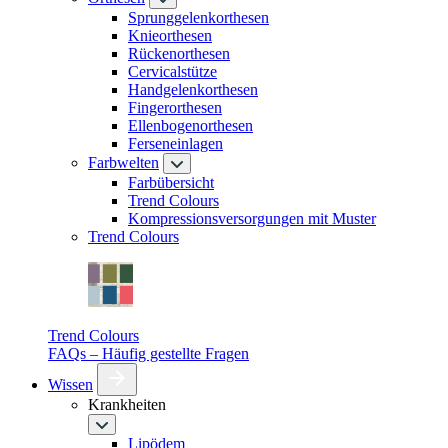
Sprunggelenkorthesen
Knieorthesen
Rückenorthesen
Cervicalstütze
Handgelenkorthesen
Fingerorthesen
Ellenbogenorthesen
Ferseneinlagen
Farbwelten
Farbübersicht
Trend Colours
Kompressionsversorgungen mit Muster
Trend Colours
Trend Colours
FAQs – Häufig gestellte Fragen
Wissen
Krankheiten
Lipödem