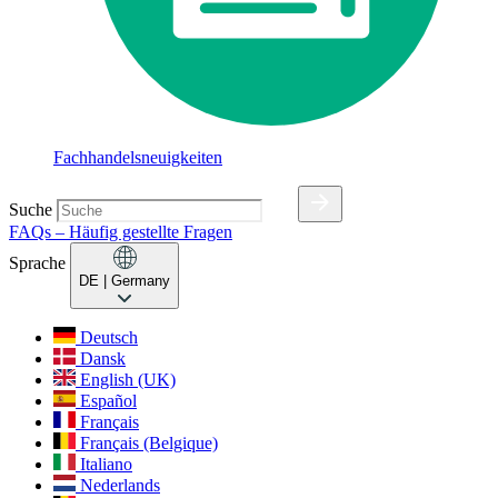
Fachhandelsneuigkeiten
Suche
FAQs – Häufig gestellte Fragen
Sprache
DE
| Germany
Deutsch
Dansk
English (UK)
Español
Français
Français (Belgique)
Italiano
Nederlands