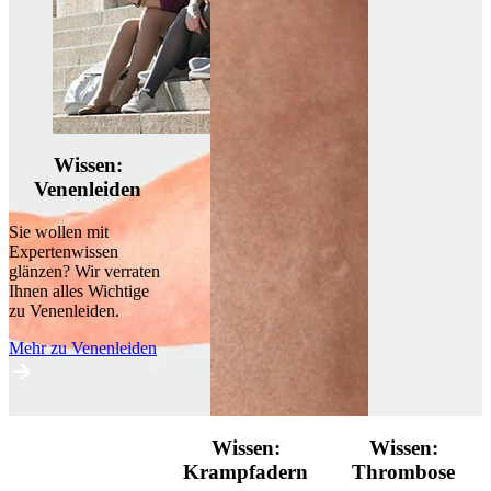
Wissen:
Venenleiden
Sie wollen mit
H
Expertenwissen
I
glänzen? Wir verraten
v
Ihnen alles Wichtige
U
zu Venenleiden.
B
o
Mehr zu Venenleiden
M
B
Wissen:
Wissen:
Krampfadern
Thrombose
e