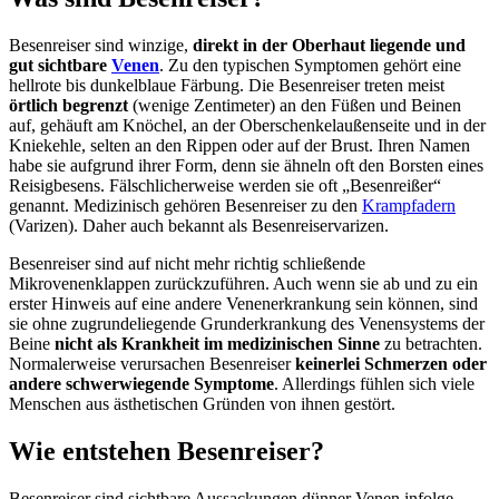
Besenreiser sind winzige,
direkt in der Oberhaut liegende und
gut sichtbare
Venen
. Zu den typischen Symptomen gehört eine
hellrote bis dunkelblaue Färbung. Die Besenreiser treten meist
örtlich begrenzt
(wenige Zentimeter) an den Füßen und Beinen
auf, gehäuft am Knöchel, an der Oberschenkelaußenseite und in der
Kniekehle, selten an den Rippen oder auf der Brust. Ihren Namen
habe sie aufgrund ihrer Form, denn sie ähneln oft den Borsten eines
Reisigbesens. Fälschlicherweise werden sie oft „Besenreißer“
genannt. Medizinisch gehören Besenreiser zu den
Krampfadern
(Varizen). Daher auch bekannt als Besenreiservarizen.
Besenreiser sind auf nicht mehr richtig schließende
Mikrovenenklappen zurückzuführen. Auch wenn sie ab und zu ein
erster Hinweis auf eine andere Venenerkrankung sein können, sind
sie ohne zugrundeliegende Grunderkrankung des Venensystems der
Beine
nicht als Krankheit im medizinischen Sinne
zu betrachten.
Normalerweise verursachen Besenreiser
keinerlei Schmerzen oder
andere schwerwiegende Symptome
. Allerdings fühlen sich viele
Menschen aus ästhetischen Gründen von ihnen gestört.
Wie entstehen Besenreiser?
Besenreiser sind sichtbare Aussackungen dünner Venen infolge