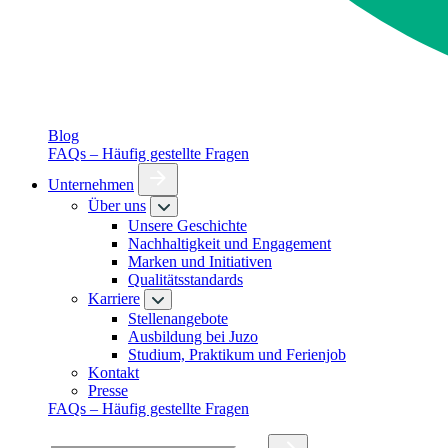
Blog
FAQs – Häufig gestellte Fragen
Unternehmen
Über uns
Unsere Geschichte
Nachhaltigkeit und Engagement
Marken und Initiativen
Qualitätsstandards
Karriere
Stellenangebote
Ausbildung bei Juzo
Studium, Praktikum und Ferienjob
Kontakt
Presse
FAQs – Häufig gestellte Fragen