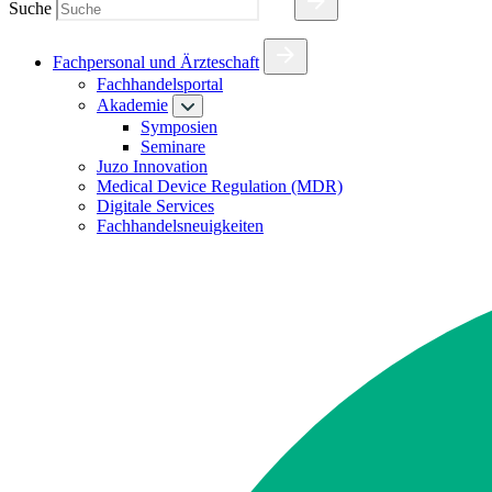
Suche
Fachpersonal und Ärzteschaft
Fachhandelsportal
Akademie
Symposien
Seminare
Juzo Innovation
Medical Device Regulation (MDR)
Digitale Services
Fachhandelsneuigkeiten