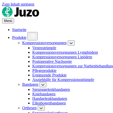
Zum Inhalt springen
Menü
Startseite
Produkte
Kompressionsversorgungen
Venenstrümpfe
Kompressionsversorgungen Lymphödem
Kompressionsversorgungen Lipödem
Postoperative Nachsorge
Kompressionsversorgungen zur Narbenbehandlun
Pflegeprodukte
Ergänzende Produkte
Anziehhilfe für Kompressionsstrümpfe
Bandagen
Sprunggelenkbandagen
Kniebandagen
Handgelenkbandagen
Ellenbogenbandagen
Orthesen
Sprunggelenkorthesen