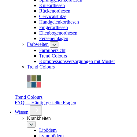
Knieorthesen
Rückenorthesen
Cervicalstütze
Handgelenkorthesen
Fingerorthesen
Ellenbogenorthesen
Ferseneinlagen
Farbwelten
Farbübersicht
Trend Colours
Kompressionsversorgungen mit Muster
Trend Colours
Trend Colours
FAQs – Häufig gestellte Fragen
Wissen
Krankheiten
Lipödem
Lymphödem