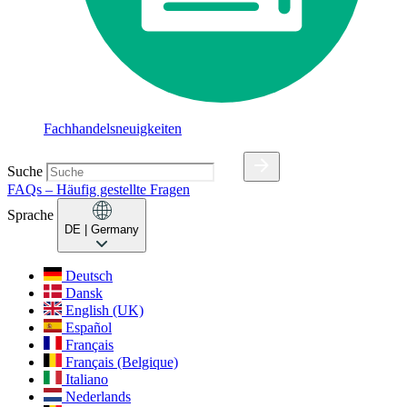
Fachhandelsneuigkeiten
Suche
FAQs – Häufig gestellte Fragen
Sprache
DE
| Germany
Deutsch
Dansk
English (UK)
Español
Français
Français (Belgique)
Italiano
Nederlands