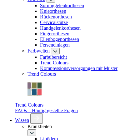
Sprunggelenkorthesen
Knieorthesen
Rückenorthesen
Cervicalstütze
Handgelenkorthesen
Fingerorthesen
Ellenbogenorthesen
Ferseneinlagen
Farbwelten
Farbübersicht
Trend Colours
Kompressionsversorgungen mit Muster
Trend Colours
Trend Colours
FAQs – Häufig gestellte Fragen
Wissen
Krankheiten
Lipödem