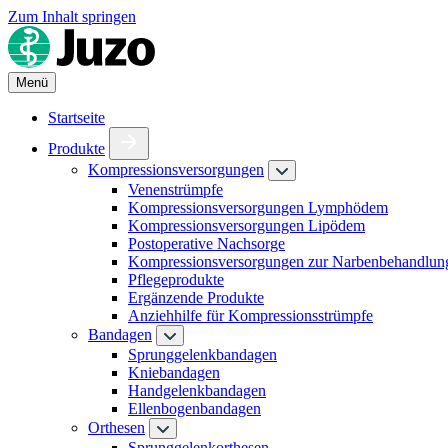
Zum Inhalt springen
Menü
Startseite
Produkte
Kompressionsversorgungen
Venenstrümpfe
Kompressionsversorgungen Lymphödem
Kompressionsversorgungen Lipödem
Postoperative Nachsorge
Kompressionsversorgungen zur Narbenbehandlun
Pflegeprodukte
Ergänzende Produkte
Anziehhilfe für Kompressionsstrümpfe
Bandagen
Sprunggelenkbandagen
Kniebandagen
Handgelenkbandagen
Ellenbogenbandagen
Orthesen
Sprunggelenkorthesen