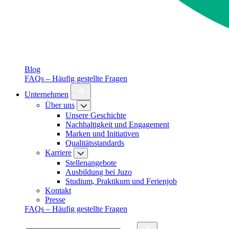
Blog
FAQs – Häufig gestellte Fragen
Unternehmen
Über uns
Unsere Geschichte
Nachhaltigkeit und Engagement
Marken und Initiativen
Qualitätsstandards
Karriere
Stellenangebote
Ausbildung bei Juzo
Studium, Praktikum und Ferienjob
Kontakt
Presse
FAQs – Häufig gestellte Fragen