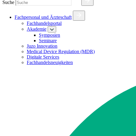
Suche
Fachpersonal und Ärzteschaft
Fachhandelsportal
Akademie
Symposien
Seminare
Juzo Innovation
Medical Device Regulation (MDR)
Digitale Services
Fachhandelsneuigkeiten