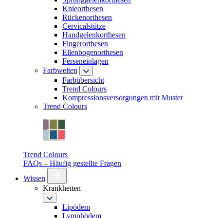
Knieorthesen
Rückenorthesen
Cervicalstütze
Handgelenkorthesen
Fingerorthesen
Ellenbogenorthesen
Ferseneinlagen
Farbwelten
Farbübersicht
Trend Colours
Kompressionsversorgungen mit Muster
Trend Colours
Trend Colours
FAQs – Häufig gestellte Fragen
Wissen
Krankheiten
Lipödem
Lymphödem