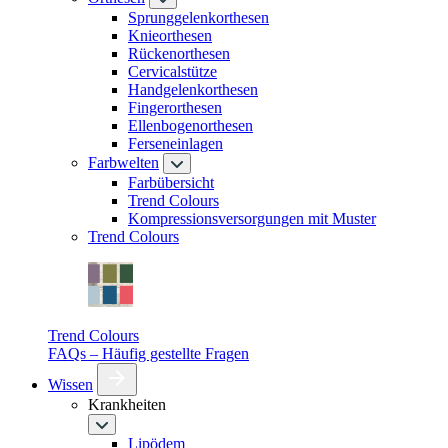
Sprunggelenkorthesen
Knieorthesen
Rückenorthesen
Cervicalstütze
Handgelenkorthesen
Fingerorthesen
Ellenbogenorthesen
Ferseneinlagen
Farbwelten
Farbübersicht
Trend Colours
Kompressionsversorgungen mit Muster
Trend Colours
Trend Colours
FAQs – Häufig gestellte Fragen
Wissen
Krankheiten
Lipödem