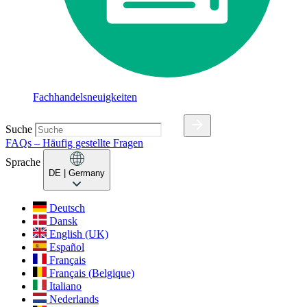
Fachhandelsneuigkeiten
Suche
FAQs – Häufig gestellte Fragen
Sprache
DE
| Germany
Deutsch
Dansk
English (UK)
Español
Français
Français (Belgique)
Italiano
Nederlands